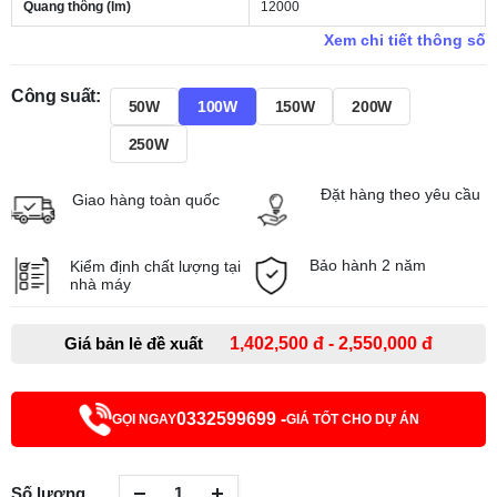
Quang thông (lm)
12000
Xem chi tiết thông số
Công suất:
50W
100W
150W
200W
250W
Đặt hàng theo yêu cầu
Giao hàng toàn quốc
Bảo hành 2 năm
Kiểm định chất lượng tại
nhà máy
Giá bản lẻ đề xuất
1,402,500 đ - 2,550,000 đ
0332599699 -
GỌI NGAY
GIÁ TỐT CHO DỰ ÁN
Số lượng