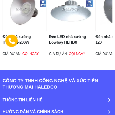
Đèn nhà xưởng
Đèn LED nhà xưởng
Đèn nhà 
HLHBU2-200W
Lowbay HLHB8
120
GIÁ DỰ ÁN:
GỌI NGAY
GIÁ DỰ ÁN:
GỌI NGAY
GIÁ DỰ ÁN
CÔNG TY TNHH CÔNG NGHỆ VÀ XÚC TIẾN
THƯƠNG MẠI HALEDCO
THÔNG TIN LIÊN HỆ
HƯỚNG DẪN VÀ CHÍNH SÁCH