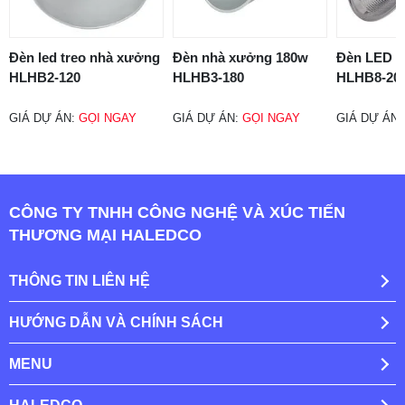
Đèn led treo nhà xưởng
Đèn nhà xưởng 180w
Đèn LED 
HLHB2-120
HLHB3-180
HLHB8-20
GIÁ DỰ ÁN:
GỌI NGAY
GIÁ DỰ ÁN:
GỌI NGAY
GIÁ DỰ ÁN
CÔNG TY TNHH CÔNG NGHỆ VÀ XÚC TIẾN
THƯƠNG MẠI HALEDCO
THÔNG TIN LIÊN HỆ
HƯỚNG DẪN VÀ CHÍNH SÁCH
MENU