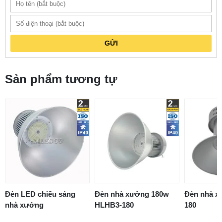
GỬI
Sản phẩm tương tự
Đèn LED chiếu sáng
Đèn nhà xưởng 180w
Đèn nhà 
nhà xưởng
HLHB3-180
180