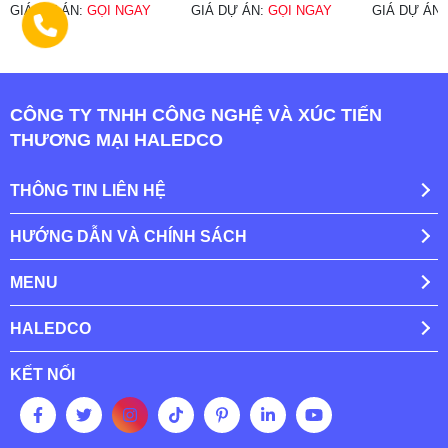
GIÁ DỰ ÁN:
GỌI NGAY
GIÁ DỰ ÁN:
GỌI NGAY
GIÁ DỰ ÁN
CÔNG TY TNHH CÔNG NGHỆ VÀ XÚC TIẾN
THƯƠNG MẠI HALEDCO
THÔNG TIN LIÊN HỆ
HƯỚNG DẪN VÀ CHÍNH SÁCH
MENU
HALEDCO
KẾT NỐI