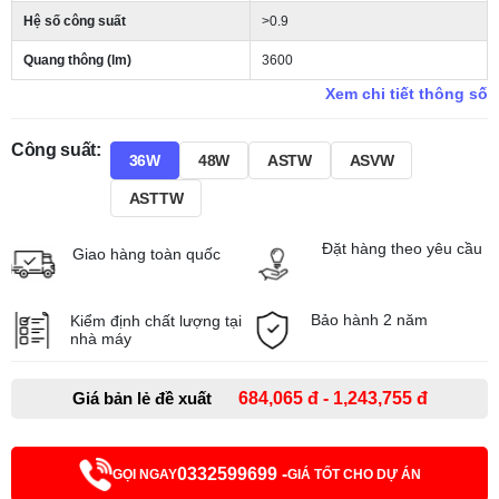
Hệ số công suất
>0.9
Quang thông (lm)
3600
Xem chi tiết thông số
Công suất:
36W
48W
ASTW
ASVW
ASTTW
Đặt hàng theo yêu cầu
Giao hàng toàn quốc
Bảo hành 2 năm
Kiểm định chất lượng tại
nhà máy
Giá bản lẻ đề xuất
684,065 đ - 1,243,755 đ
0332599699 -
GỌI NGAY
GIÁ TỐT CHO DỰ ÁN