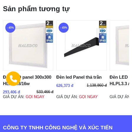
Sản phẩm tương tự
- 45%
- 45%
Đèn LED panel 300x300
Đèn led Panel thả trần
Đèn LED p
HLPL3.3/16w
HLPL3.3 
1,138,860 đ
626,373 đ
533,466 đ
293,406 đ
GIÁ DỰ ÁN:
GỌI NGAY
GIÁ DỰ ÁN:
GỌI NGAY
GIÁ DỰ ÁN
CÔNG TY TNHH CÔNG NGHỆ VÀ XÚC TIẾN