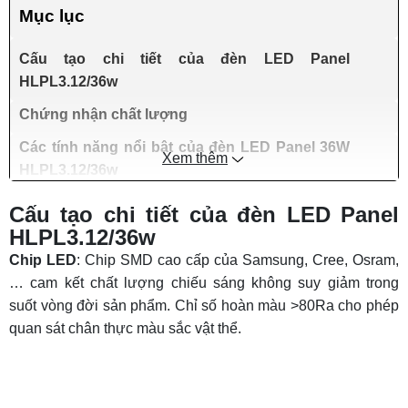
Mục lục
Cấu tạo chi tiết của đèn LED Panel
HLPL3.12/36w
Chứng nhận chất lượng
Các tính năng nổi bật của đèn LED Panel 36W
Xem thêm
HLPL3.12/36w
Ứng dụng thực tế
Cấu tạo chi tiết của đèn LED Panel
HLPL3.12/36w
Cam kết về chất lượng sản phẩm và dịch vụ
hậu mãi
Chip LED
: Chip SMD cao cấp của Samsung, Cree, Osram,
… cam kết chất lượng chiếu sáng không suy giảm trong
suốt vòng đời sản phẩm. Chỉ số hoàn màu >80Ra cho phép
quan sát chân thực màu sắc vật thể.