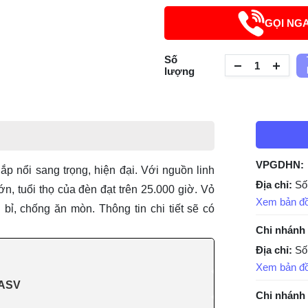
GỌI NG
Số
lượng
VPGDHN:
p nổi sang trọng, hiện đại. Với nguồn linh
Địa chỉ:
Số
n, tuổi thọ của đèn đạt trên 25.000 giờ. Vỏ
Xem bản đ
ỉ, chống ăn mòn. Thông tin chi tiết sẽ có
Chi nhánh
Địa chỉ:
Số
Xem bản đ
 ASV
Chi nhánh