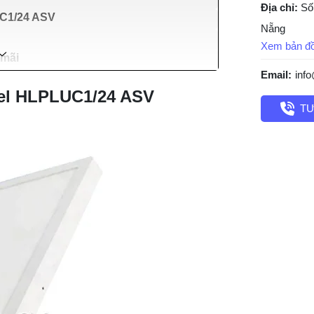
Địa chỉ:
Số
UC1/24 ASV
Nẵng
Xem bản đ
 mãi
Email:
inf
nel HLPLUC1/24 ASV
TƯ