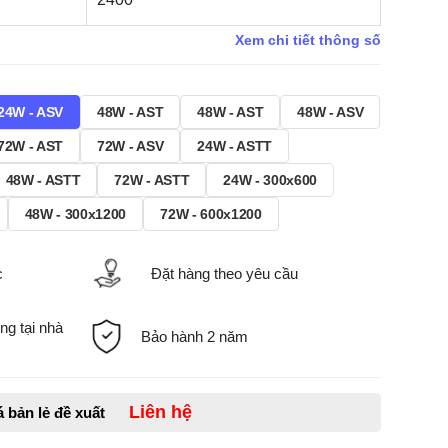
Xem chi tiết thông số
24W - ASV
48W - AST
48W - AST
48W - ASV
72W - AST
72W - ASV
24W - ASTT
48W - ASTT
72W - ASTT
24W - 300x600
48W - 300x1200
72W - 600x1200
c
Đặt hàng theo yêu cầu
ng tại nhà
Bảo hành 2 năm
Liên hệ
á bản lẻ đề xuất