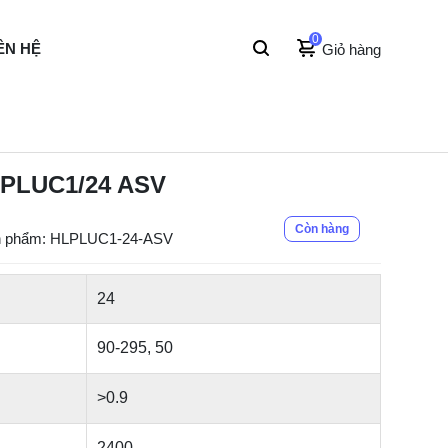
0
ÊN HỆ
Giỏ hàng
LPLUC1/24 ASV
Còn hàng
n phẩm: HLPLUC1-24-ASV
24
90-295, 50
>0.9
2400