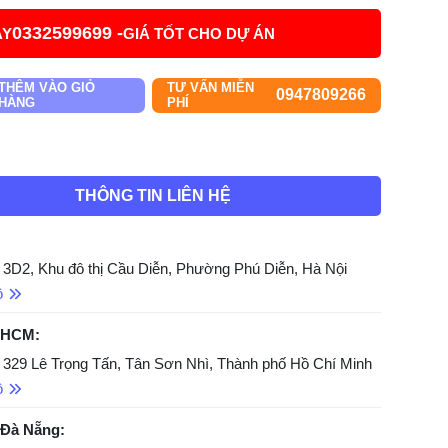
0332599699 -
AY
GIÁ TỐT CHO DỰ ÁN
THÊM VÀO GIỎ
TƯ VẤN MIỄN
0947809266
HÀNG
PHÍ
THÔNG TIN LIÊN HỆ
 3D2, Khu đô thị Cầu Diễn, Phường Phú Diễn, Hà Nội
ồ
 HCM:
 329 Lê Trọng Tấn, Tân Sơn Nhì, Thành phố Hồ Chí Minh
ồ
 Đà Nẵng: