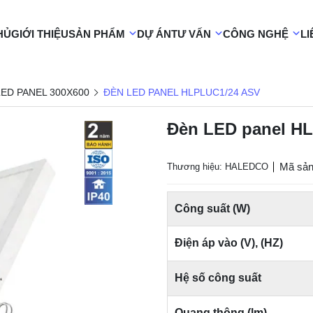
HỦ
GIỚI THIỆU
SẢN PHẨM
DỰ ÁN
TƯ VẤN
CÔNG NGHỆ
LI
ED PANEL 300X600
ĐÈN LED PANEL HLPLUC1/24 ASV
Đèn LED panel H
Mã sả
Thương hiệu: HALEDCO
Công suất (W)
Điện áp vào (V), (HZ)
Hệ số công suất
Quang thông (lm)