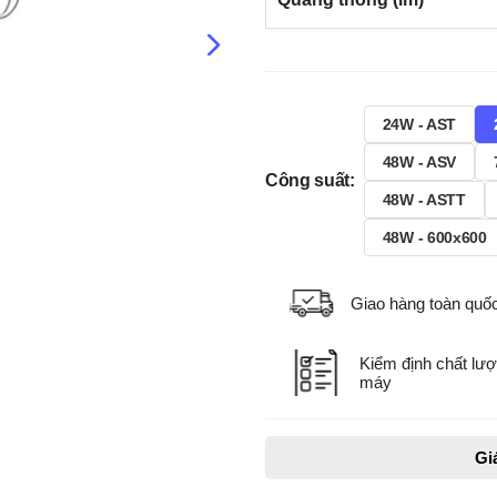
24W - AST
48W - ASV
Công suất:
48W - ASTT
48W - 600x600
Giao hàng toàn quố
Kiểm định chất lượ
máy
Gi