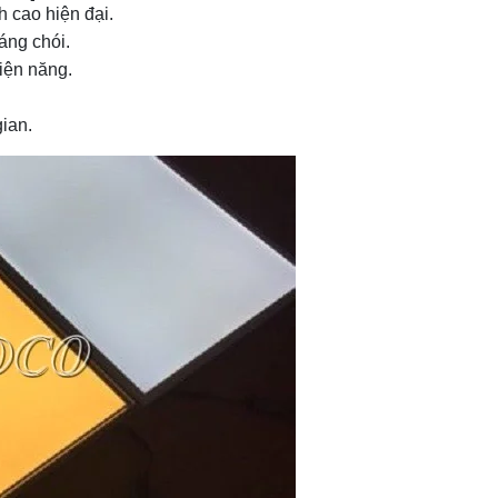
h cao hiện đại.
áng chói.
điện năng.
ian.