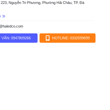
 223, Nguyễn Tri Phương, Phường Hải Châu, TP. Đà
ồ
o@haledco.com
 VẤN: 0947809266
HOTLINE: 0332599699