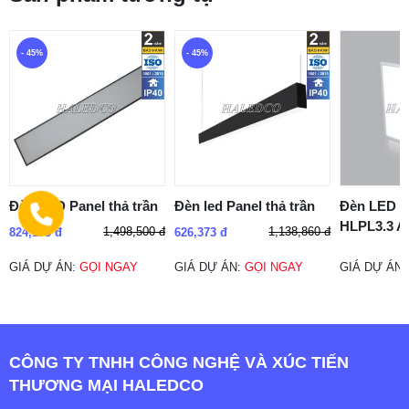
- 45%
- 45%
Đèn LED Panel thả trần
Đèn led Panel thả trần
Đèn LED p
HLPL3.3 A
1,498,500 đ
1,138,860 đ
824,175 đ
626,373 đ
GIÁ DỰ ÁN:
GỌI NGAY
GIÁ DỰ ÁN:
GỌI NGAY
GIÁ DỰ ÁN
CÔNG TY TNHH CÔNG NGHỆ VÀ XÚC TIẾN
THƯƠNG MẠI HALEDCO