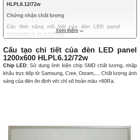
HLPL6.12/72w
Chứng nhận chất lượng
Các tính năng nổi bật của đèn LED panel
Xem thêm
1200x600 HLPL6.12/72w
Ứng dụng thực tế
Cấu tạo chi tiết của đèn LED panel
1200x600 HLPL6.12/72w
Cam kết về chất lượng sản phẩm và dịch vụ
hậu mãi
Chip LED
: Sử dụng linh kiện chip SMD chất lượng, nhập
khẩu trực tiếp từ Samsung, Cree, Osram,… Chất lượng ánh
sáng của đèn ổn định với chỉ số hoàn màu >80Ra.