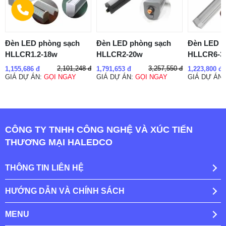
Đèn LED phòng sạch
Đèn LED phòng sạch
Đèn LED p
HLLCR1.2-18w
HLLCR2-20w
HLLCR6-3
2,101,248 đ
3,257,550 đ
1,155,686 đ
1,791,653 đ
1,223,800 đ
GIÁ DỰ ÁN:
GỌI NGAY
GIÁ DỰ ÁN:
GỌI NGAY
GIÁ DỰ ÁN
CÔNG TY TNHH CÔNG NGHỆ VÀ XÚC TIẾN
THƯƠNG MẠI HALEDCO
THÔNG TIN LIÊN HỆ
HƯỚNG DẪN VÀ CHÍNH SÁCH
MENU