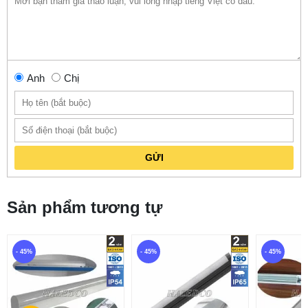
Anh
Chị
GỬI
Sản phẩm tương tự
- 45%
- 45%
- 45%