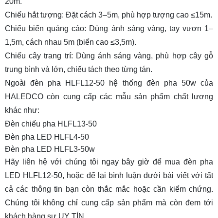
20m.
Chiếu hắt tượng: Đặt cách 3–5m, phù hợp tượng cao ≤15m.
Chiếu biển quảng cáo: Dùng ánh sáng vàng, tay vươn 1–
1,5m, cách nhau 5m (biển cao ≤3,5m).
Chiếu cây trang trí: Dùng ánh sáng vàng, phù hợp cây gỗ
trung bình và lớn, chiếu tách theo từng tán.
Ngoài đèn pha HLFL12-50 hệ thống đèn pha 50w của
HALEDCO còn cung cấp các mẫu sản phẩm chất lượng
khác như:
Đèn chiếu pha HLFL13-50
Đèn pha LED HLFL4-50
Đèn pha LED HLFL3-50w
Hãy liên hệ với chúng tôi ngay bây giờ để mua
đèn pha
LED HLFL12-50
, hoặc để lại bình luận dưới bài viết với tất
cả các thông tin bạn còn thắc mắc hoặc cần kiểm chứng.
Chúng tôi không chỉ cung cấp sản phẩm mà còn đem tới
khách hàng sự
UY TÍN
.