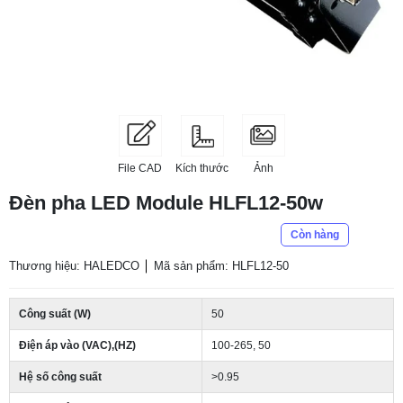
File CAD
Kích thước
Ảnh
Đèn pha LED Module HLFL12-50w
Còn hàng
Thương hiệu: HALEDCO
Mã sản phẩm: HLFL12-50
Công suất (W)
50
Điện áp vào (VAC),(HZ)
100-265, 50
Hệ số công suất
>0.95