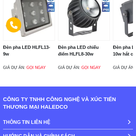
Đèn pha LED HLFL13-
Đèn pha LED chiếu
Đèn pha L
9w
điểm HLFL8-30w
10w hắt câ
GIÁ DỰ ÁN:
GỌI NGAY
GIÁ DỰ ÁN:
GỌI NGAY
GIÁ DỰ ÁN
CÔNG TY TNHH CÔNG NGHỆ VÀ XÚC TIẾN
THƯƠNG MẠI HALEDCO
THÔNG TIN LIÊN HỆ