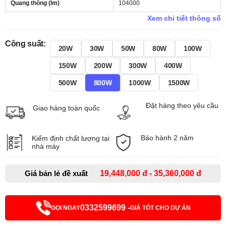
Quang thông (lm)
104000
Xem chi tiết thông số
Công suất:
20W
30W
50W
80W
100W
150W
200W
300W
400W
500W
800W
1000W
1500W
Đặt hàng theo yêu cầu
Giao hàng toàn quốc
Bảo hành 2 năm
Kiểm định chất lượng tại
nhà máy
Giá bản lẻ đề xuất
19,448,000 đ - 35,360,000 đ
0332599699 -
GỌI NGAY
GIÁ TỐT CHO DỰ ÁN