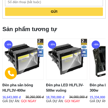
GỬI
Sản phẩm tương tự
- 45%
- 45%
- 45%
Đèn pha sân bóng
Đèn pha LED HLFL3V-
Đèn pha L
HLFL3V-400w
500w vuông
300w
30,260,000 đ
34,000,000 đ
16,643,000 đ
18,700,000 đ
15,334,000 
GIÁ DỰ ÁN:
GỌI NGAY
GIÁ DỰ ÁN:
GỌI NGAY
GIÁ DỰ ÁN