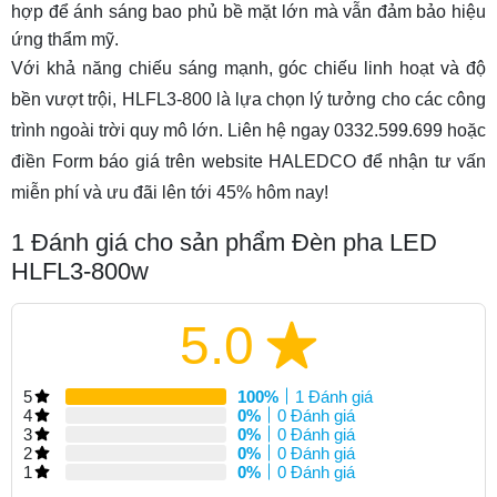
hợp để ánh sáng bao phủ bề mặt lớn mà vẫn đảm bảo hiệu
ứng thẩm mỹ.
Với khả năng chiếu sáng mạnh, góc chiếu linh hoạt và độ
bền vượt trội, HLFL3-800 là lựa chọn lý tưởng cho các công
trình ngoài trời quy mô lớn. Liên hệ ngay 0332.599.699 hoặc
điền Form báo giá trên website HALEDCO để nhận tư vấn
miễn phí và ưu đãi lên tới 45% hôm nay!
1
Đánh giá cho sản phẩm Đèn pha LED
HLFL3-800w
5.0
5
100%
1 Đánh giá
4
0%
0 Đánh giá
3
0%
0 Đánh giá
2
0%
0 Đánh giá
1
0%
0 Đánh giá