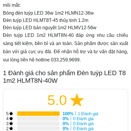
mỏi mắt:
Bóng đèn tuýp LED 36w 1m2 HLMN12-36w
Đèn tuýp LED HLMT8T-45 thủy tinh 1.2m
Đèn tuýp LED bán nguyệt 1m2 HLMV12-56w
Đèn tuýp LED 1m2 HLMT8N-40 đáp ứng nhu cầu chiếu
sáng tiết kiệm, bền bỉ và an toàn. Sản phẩm được sản xuất
bán với giá cực ưu đãi. Để nhận hỗ trợ và tư vấn đặt hàng,
vui lòng liên hệ hotline 033.259.9699.
1
Đánh giá cho sản phẩm Đèn tuýp LED T8
1m2 HLMT8N-40W
5.0
5
100%
1 Đánh giá
4
0%
0 Đánh giá
3
0%
0 Đánh giá
2
0%
0 Đánh giá