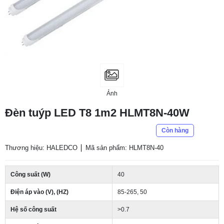
Ảnh
Đèn tuýp LED T8 1m2 HLMT8N-40W
Còn hàng
Thương hiệu: HALEDCO
Mã sản phẩm: HLMT8N-40
Công suất (W)
40
Điện áp vào (V), (HZ)
85-265, 50
Hệ số công suất
>0.7