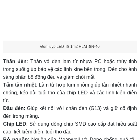
Đèn tuýp LED T8 1m2 HLMT8N-40
Thân đèn
: Thân vỏ đèn làm từ nhựa PC hoặc thủy tinh
trong suốt giúp bảo vệ các linh kine bên trong. Đèn cho ánh
sáng phân bổ đồng đều và giảm chói mắt.
Tấm tản nhiệt
: Làm từ hợp kim nhôm giúp tản nhiệt nhanh
chóng, kéo dài tuổi thọ của chip LED và các linh kiện điện
tử.
Đầu đèn
: Giúp kết nối với chân đèn (G13) và giữ cố định
đèn trong máng.
Chip LED
: Sử dụng dòng chip SMD cao cấp đạt hiệu suất
cao, tiết kiệm điện, tuổi thọ dài.
Bộ nguồn
: Nguồn của Meanwell và Done chống quá tải,