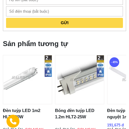
GỬI
Sản phẩm tương tự
- 45%
Đèn tuýp LED 1m2
Bóng đèn tuýp LED
Đèn tuýp 
HLT3-20W
1.2m HLT2-25W
nguyệt 1m
191,675 đ