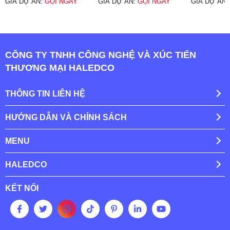
GIÁ DỰ ÁN:
GỌI NGAY
GIÁ DỰ ÁN:
GỌI NGAY
GIÁ DỰ ÁN
CÔNG TY TNHH CÔNG NGHỆ VÀ XÚC TIẾN
THƯƠNG MẠI HALEDCO
THÔNG TIN LIÊN HỆ
HƯỚNG DẪN VÀ CHÍNH SÁCH
MENU
HALEDCO
KẾT NỐI