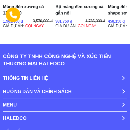
Máng đèn xương cá
Bộ máng đèn xương cá
Máng đèn 
1200x600
gắn nổi
shape sơn 
3,570,000 đ
1,785,000 đ
1,963,500 đ
981,750 đ
458,150 đ
GIÁ DỰ ÁN:
GỌI NGAY
GIÁ DỰ ÁN:
GỌI NGAY
GIÁ DỰ ÁN
CÔNG TY TNHH CÔNG NGHỆ VÀ XÚC TIẾN
THƯƠNG MẠI HALEDCO
THÔNG TIN LIÊN HỆ
HƯỚNG DẪN VÀ CHÍNH SÁCH
MENU
HALEDCO