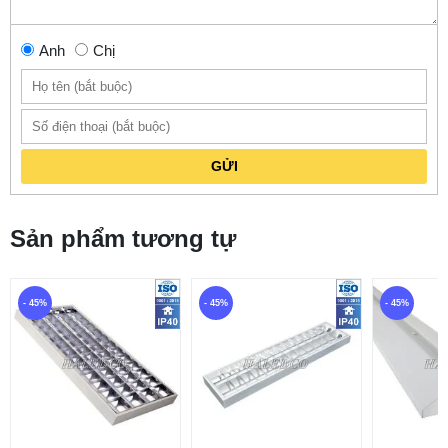
Anh
Chị
GỬI
Sản phẩm tương tự
- 45%
- 45%
- 45%