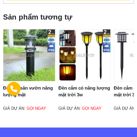
Sản phẩm tương tự
Đèn trụ sân vườn năng
Đèn cắm cỏ năng lượng
Đèn cắm c
lượng mặt
mặt trời 3w
mặt trời 3
GIÁ DỰ ÁN:
GỌI NGAY
GIÁ DỰ ÁN:
GỌI NGAY
GIÁ DỰ ÁN