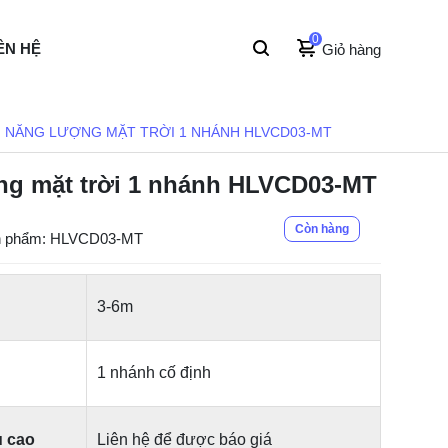
0
ÊN HỆ
Giỏ hàng
 NĂNG LƯỢNG MẶT TRỜI 1 NHÁNH HLVCD03-MT
ng mặt trời 1 nhánh HLVCD03-MT
Còn hàng
n phẩm: HLVCD03-MT
3-6m
1 nhánh cố định
u cao
Liên hệ để được báo giá