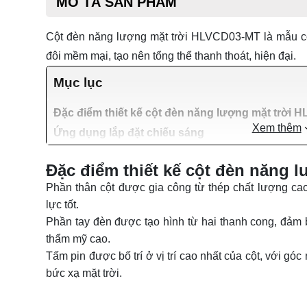
MÔ TẢ SẢN PHẨM
Cột đèn năng lượng mặt trời
HLVCD03-MT là mẫu cột 
đôi mềm mại, tạo nên tổng thể thanh thoát, hiện đại.
Mục lục
Đặc điểm thiết kế cột đèn năng lượng mặt trời
Xem thêm
Ứng dụng lắp đặt chiếu sáng
Đặc điểm thiết kế cột đèn năng 
Phần thân cột được gia công từ thép chất lượng c
lực tốt.
Phần tay đèn được tạo hình từ hai thanh cong, đảm b
thẩm mỹ cao.
Tấm pin được bố trí ở vị trí cao nhất của cột, với g
bức xạ mặt trời.