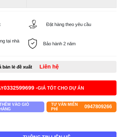
c
Đặt hàng theo yêu cầu
ng tại nhà
Bảo hành 2 năm
Liên hệ
á bản lẻ đề xuất
0332599699 -
AY
GIÁ TỐT CHO DỰ ÁN
THÊM VÀO GIỎ
TƯ VẤN MIỄN
0947809266
HÀNG
PHÍ