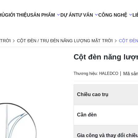
HỦ
GIỚI THIỆU
SẢN PHẨM
DỰ ÁN
TƯ VẤN
CÔNG NGHỆ
LI
TRỜI
CỘT ĐÈN / TRỤ ĐÈN NĂNG LƯỢNG MẶT TRỜI
CỘT ĐÈN
Cột đèn năng lượ
Mã sả
Thương hiệu: HALEDCO
Chiều cao trụ
Cần đèn
Gia công và thay đổi chiề