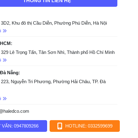
THÔNG TIN LIÊN HỆ
 3D2, Khu đô thị Cầu Diễn, Phường Phú Diễn, Hà Nội
ồ
 HCM:
 329 Lê Trọng Tấn, Tân Sơn Nhì, Thành phố Hồ Chí Minh
ồ
 Đà Nẵng:
 223, Nguyễn Tri Phương, Phường Hải Châu, TP. Đà
ồ
o@haledco.com
 VẤN: 0947809266
HOTLINE: 0332599699