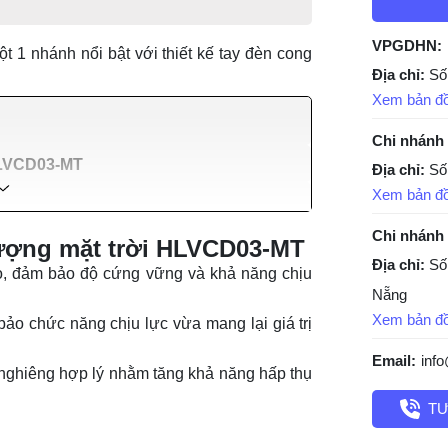
VPGDHN:
1 nhánh nổi bật với thiết kế tay đèn cong
Địa chỉ:
Số
Xem bản đ
Chi nhánh
 HLVCD03-MT
Địa chỉ:
Số
Xem bản đ
Chi nhánh
lượng mặt trời HLVCD03-MT
Địa chỉ:
Số
ao, đảm bảo độ cứng vững và khả năng chịu
Nẵng
Xem bản đ
ảo chức năng chịu lực vừa mang lại giá trị
Email:
inf
óc nghiêng hợp lý nhằm tăng khả năng hấp thụ
TƯ