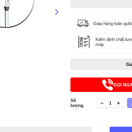
Giao hàng toàn quố
Kiểm định chất lượ
máy
Gi
GỌI NG
Số
lượng