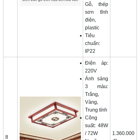
Gỗ, thép
sơn tĩnh
điện,
plastic
Tiêu
chuẩn:
IP22
Điện áp:
220V
Ánh sáng
3 màu:
Trắng,
Vàng,
Trung tính
Công
suất: 48W
/ 72W
1.360.000
8