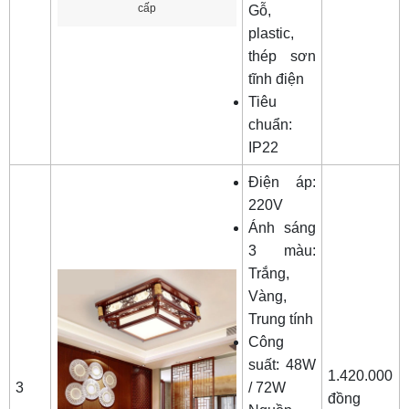
cấp
Gỗ,
plastic,
thép sơn
tĩnh điện
Tiêu
chuẩn:
IP22
Điện áp:
220V
Ánh sáng
3 màu:
Trắng,
Vàng,
Trung tính
Công
suất: 48W
1.420.000
3
/ 72W
đồng