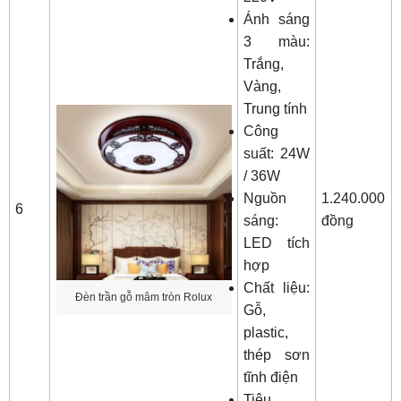
Ánh sáng
3 màu:
Trắng,
Vàng,
Trung tính
Công
suất: 24W
/ 36W
Nguồn
1.240.000
6
sáng:
đồng
LED tích
hợp
Chất liệu:
Đèn trần gỗ mâm tròn Rolux
Gỗ,
plastic,
thép sơn
tĩnh điện
Tiêu