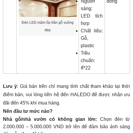
Nguồn
đồng
sáng:
LED tích
Đèn LED mâm ốp trần gỗ vuông
hợp
đẹp
Chất liệu:
Gỗ,
plastic
Tiêu
chuẩn:
IP22
Lưu ý
: Giá bán trên chỉ mang tính chất tham khảo tại thời
điểm bán, vui lòng liên hệ đến HALEDO để được nhận ưu
đãi đến 45% khi mua hàng.
Nên đầu tư mức nào?
Nhà gỗ/nhà vườn có không gian lớn:
Chọn đèn từ
2.000.000 – 5.000.000 VND trở lên để đảm bảo ánh sáng