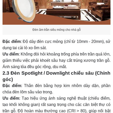
Đèn âm trần siêu mỏng cho nhà gỗ
Đặc điểm
: Độ dày đèn cực mỏng (chỉ từ 10mm - 20mm), sử
dụng tai cài lò xo ôm sát.
Ưu điểm
: Không đòi hỏi khoảng trống phía trên trần quá lớn,
giảm thiểu việc phải khoét sâu hay cắt trúng xương trần gỗ.
Ánh sáng tỏa đều góc rộng, dịu mắt.
2.3 Đèn Spotlight / Downlight chiếu sâu (Chỉnh
góc)
Đặc điểm
: Thân đèn bằng hợp kim nhôm dày dặn, phần
chóa đèn lõm sâu vào trong.
Ưu điểm
: Tạo hiệu ứng ánh sáng nghệ thuật (chiếu điểm,
tạo khối không gian) rất sang trọng cho các căn biệt thự có
trần gỗ. Độ hoàn màu thường cao (CRI > 80), giúp nổi bật