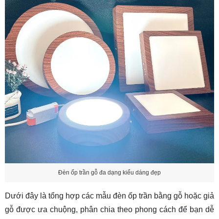
2.1 Đèn LED âm trần viền vân gỗ / mặt gỗ
2.2 Đèn LED âm trần siêu mỏng (Tán quang)
2.3 Đèn Spotlight / Downlight chiếu sâu (Chỉnh
góc)
3. Bảng giá đèn ốp trần gỗ, đèn âm trần gỗ hiện
nay
4. Bí quyết chọn đèn phù hợp với trần gỗ
5. Lưu Ý Quan Trọng Khi Lắp Đèn Âm Trần Gỗ
6. So sánh đèn âm trần gỗ và đèn ốp trần gỗ
8. Câu hỏi thường gặp
Câu 1: Đèn ốp trần gỗ có phù hợp phòng thờ
Đèn ốp trần gỗ đa dạng kiểu dáng đẹp
không?
Câu 2: Đèn trần gỗ có dễ bị ẩm không?
Dưới đây là tổng hợp các mẫu đèn ốp trần bằng gỗ hoặc giả
gỗ được ưa chuộng, phân chia theo phong cách để bạn dễ
Câu 3: Cách bảo quản đèn trần gỗ như thế nào?