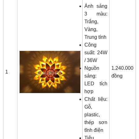
Ánh sáng
3 màu:
Trắng,
Vàng,
Trung tính
Công
suất: 24W
/ 36W
Nguồn
1.240.000
1
sáng:
đồng
LED tích
hợp
Chất liệu:
Gỗ,
plastic,
thép sơn
tĩnh điện
Tiêu