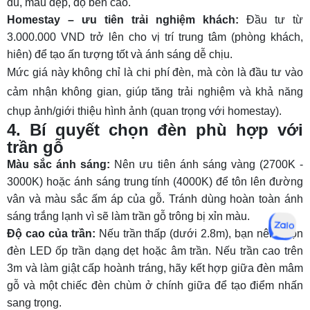
đủ, mẫu đẹp, độ bền cao.
Homestay – ưu tiên trải nghiệm khách:
Đầu tư từ
3.000.000 VND trở lên cho vị trí trung tâm (phòng khách,
hiên) để tạo ấn tượng tốt và ánh sáng dễ chịu.
Mức giá này không chỉ là chi phí đèn, mà còn là đầu tư vào
cảm nhận không gian, giúp tăng trải nghiệm và khả năng
chụp ảnh/giới thiệu hình ảnh (quan trọng với homestay).
4. Bí quyết chọn đèn phù hợp với
trần gỗ
Màu sắc ánh sáng:
Nên ưu tiên ánh sáng vàng (2700K -
3000K) hoặc ánh sáng trung tính (4000K) để tôn lên đường
vân và màu sắc ấm áp của gỗ. Tránh dùng hoàn toàn ánh
sáng trắng lạnh vì sẽ làm trần gỗ trông bị xỉn màu.
Độ cao của trần:
Nếu trần thấp (dưới 2.8m), bạn nên chọn
đèn LED ốp trần dạng dẹt hoặc âm trần. Nếu trần cao trên
3m và làm giật cấp hoành tráng, hãy kết hợp giữa đèn mâm
gỗ và một chiếc đèn chùm ở chính giữa để tạo điểm nhấn
sang trọng.