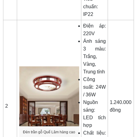
chuẩn:
IP22
Điện áp:
220V
Ánh sáng
3 màu:
Trắng,
Vàng,
Trung tính
Công
suất: 24W
/ 36W
Nguồn
1.240.000
2
sáng:
đồng
LED tích
hợp
Đèn trần gỗ Quế Lâm hàng cao
Chất liệu: