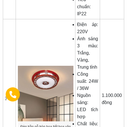
chuẩn:
IP22
Điện áp:
220V
Ánh sáng
3 màu:
Trắng,
Vàng,
Trung tính
Công
suất: 24W
/ 36W
Nguồn
1.100.000
7
sáng:
đồng
LED tích
hợp
Chất liệu:
Đèn trần gỗ tròn họa tiết hoa văn