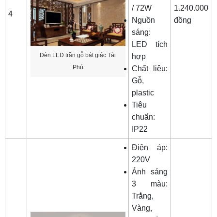
/ 72W
1.240.000
4
Nguồn
đồng
sáng:
LED tích
Đèn LED trần gỗ bát giác Tài
hợp
Phú
Chất liệu:
Gỗ,
plastic
Tiêu
chuẩn:
IP22
Điện áp:
220V
Ánh sáng
3 màu:
Trắng,
Vàng,