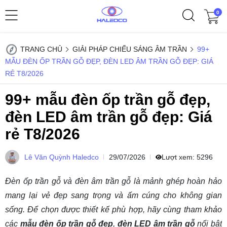
0
TRANG CHỦ
GIẢI PHÁP CHIẾU SÁNG ÂM TRẦN
99+
MẪU ĐÈN ỐP TRẦN GỖ ĐẸP, ĐÈN LED ÂM TRẦN GỖ ĐẸP: GIÁ
RẺ T8/2026
99+ mẫu đèn ốp trần gỗ đẹp,
đèn LED âm trần gỗ đẹp: Giá
rẻ T8/2026
Lê Văn Quỳnh Haledco
29/07/2026
Lượt xem:
5296
Đèn ốp trần gỗ và đèn âm trần gỗ là mảnh ghép hoàn hảo
mang lại vẻ đẹp sang trọng và ấm cúng cho không gian
sống. Để chọn được thiết kế phù hợp, hãy cùng tham khảo
các
mẫu đèn ốp trần gỗ đẹp
,
đèn LED âm trần gỗ
nổi bật