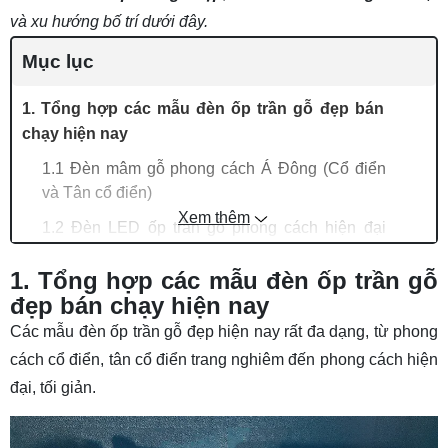
và xu hướng bố trí dưới đây.
Mục lục
1. Tổng hợp các mẫu đèn ốp trần gỗ đẹp bán
chạy hiện nay
1.1 Đèn mâm gỗ phong cách Á Đông (Cổ điển
và Tân cổ điển)
Xem thêm
1.2 Đèn LED ốp trần gỗ phong cách hiện đại
(Scandinavia và Tối giản)
1. Tổng hợp các mẫu đèn ốp trần gỗ
1.3 Đèn ốp trần nổi vân gỗ hiện đại
đẹp bán chạy hiện nay
1.4 Đèn ốp trần gỗ chao đá cao cấp
Các mẫu đèn ốp trần gỗ đẹp hiện nay rất đa dạng, từ phong
1.5 Mẫu đèn ốp trần gỗ tự nhiên hàng cao cấp
cách cổ điển, tân cổ điển trang nghiêm đến phong cách hiện
đại, tối giản.
2. Tổng hợp mẫu đèn LED âm trần gỗ được sử
dụng nhiều hiện nay