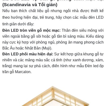
(Scandinavia và Tối giản)
Nếu bạn thích chất liệu gỗ nhưng ngôi nhà được thiết kế
theo hướng hiện đại, trẻ trung, hãy chọn các mẫu đèn LED
tinh giản dưới đây:
Đèn LED tròn viền gỗ mộc mạc:
Thân đèn siêu mỏng với
viền ngoài bằng gỗ sồi hoặc gỗ tần bì sáng màu. Kiểu dáng
này cực kỳ hợp với phòng ngủ, phòng ăn mang phong cách
Bắc Âu hoặc Nhật Bản (Muji).
Đèn LED phối màu hiện đại:
Sự kết hợp giữa khung gỗ tự
nhiên và các mảng màu sắc cá tính (như xanh dương, xám,
trắng) mang lại sự phá cách, điển hình như mẫu Đèn led ốp
trần gỗ Marcalon.