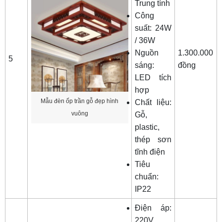
Trung tính
Công
suất: 24W
/ 36W
Nguồn
1.300.000
5
sáng:
đồng
LED tích
hợp
Mẫu đèn ốp trần gỗ đẹp hình
Chất liệu:
vuông
Gỗ,
plastic,
thép sơn
tĩnh điện
Tiêu
chuẩn:
IP22
Điện áp:
220V