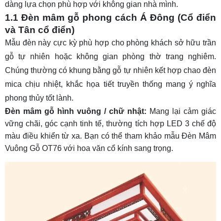
dàng lựa chọn phù hợp với không gian nhà mình.
Câu 4: Khi nào nên sử dụng đèn ốp trần gỗ, khi
1.1 Đèn mâm gỗ phong cách Á Đông (Cổ điển
nào dùng đèn âm trần gỗ?
và Tân cổ điển)
Câu 5: Trần nhựa giả gỗ thì dùng đèn âm trần
Mẫu đèn này cực kỳ phù hợp cho phòng khách sở hữu trần
nào?
gỗ tự nhiên hoặc không gian phòng thờ trang nghiêm.
Chúng thường có khung bằng gỗ tự nhiên kết hợp chao đèn
mica chịu nhiệt, khắc họa tiết truyền thống mang ý nghĩa
phong thủy tốt lành.
Đèn mâm gỗ hình vuông / chữ nhật:
Mang lại cảm giác
vững chãi, góc cạnh tinh tế, thường tích hợp LED 3 chế độ
màu điều khiển từ xa. Bạn có thể tham khảo mẫu Đèn Mâm
Vuông Gỗ OT76 với hoa văn cổ kính sang trọng.