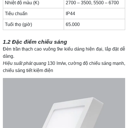
Nhiệt độ màu (K)
2700 – 3500, 5500 – 6700
hiện đại
Tiêu chuẩn
IP44
5.1 Thông số kỹ thuật
Tuổi thọ (giờ)
65.000
5.2 Đặc điểm chiếu sáng
Mẫu 6: Mẫu đèn LED trần thạch cao vuông 12w
1.2 Đặc điểm chiếu sáng
6.1 Thông số kỹ thuật
Đèn trần thạch cao vuông 9w kiểu dáng hiện đại, lắp đặt dễ
dàng.
6.2 Đặc điểm chiếu sáng
Hiệu suất phát quang
130 lm/w, cường độ chiếu sáng mạnh,
Mẫu 7: Mẫu đèn trần thạch cao vuông siêu
chiếu sáng tiết kiệm điện
mỏng 9w
7.1 Thông số kỹ thuật
7.2 Đặc điểm chiếu sáng
Mẫu 8: Đèn LED vuông ốp trần 400x400
8.1 Thông số kỹ thuật
8.2 Đặc điểm chiếu sáng