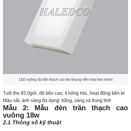
Mẫu 9: Đèn LED vuông ốp trần - LED panel
600x600
9.1 Thông số kỹ thuật
9.2 Đặc điểm chiếu sáng
Mẫu 10: Đèn vuông ốp trần thạch cao 300x300
10.1 Thông số kỹ thuật
10.2 Đặc điểm chiếu sáng
11. Bảng báo giá đèn trần thạch cao đầy đủ chi
LED vuông ốp trần thạch cao 9w khung viền hợp kim nhôm
tiết
Tuổi thọ 65.0giờ, độ bền cao, ít hỏng hóc, hoạt động bền bỉ
11.1 Giá gốc
Màu sắc ánh sáng đa dạng: trắng, vàng và trung tính
11.2 Giá chiết khấu
Mẫu 2: Mẫu đèn trần thạch cao
vuông 18w
12. Ưu điểm của đèn vuông ốp trần thạch cao
2.1 Thông số kỹ thuật
13. Lưu ý khi lắp đèn trần thạch cao vuông