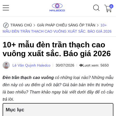
0
TRANG CHỦ
GIẢI PHÁP CHIẾU SÁNG ỐP TRẦN
10+
MẪU ĐÈN TRẦN THẠCH CAO VUÔNG XUẤT SẮC. BÁO GIÁ 2026
10+ mẫu đèn trần thạch cao
vuông xuất sắc. Báo giá 2026
Lê Văn Quỳnh Haledco
30/07/2026
Lượt xem:
5650
Đèn trần thạch cao vuông
có những loại nào? Những mẫu
đèn này có ưu điểm gì nổi bật? Giá bán bán trên thị trường
là bao nhiêu? Tham khảo ngay bài viết dưới đây để có câu
trả lời.
Mục lục