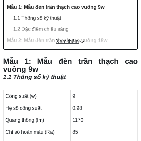
Mẫu 1: Mẫu đèn trần thạch cao vuông 9w
1.1 Thông số kỹ thuật
1.2 Đặc điểm chiếu sáng
Mẫu 2: Mẫu đèn trần thạch cao vuông 18w
Xem thêm
2.1 Thông số kỹ thuật
Mẫu 1: Mẫu đèn trần thạch cao
2.2 Đặc điểm chiếu sáng
vuông 9w
Mẫu 3: Mẫu đèn trần thạch cao vuông 20w
1.1 Thông số kỹ thuật
3.1 Thông số kỹ thuật
3.2 Đặc điểm chiếu sáng
Công suất (w)
9
Mẫu 4: Mẫu đèn LED vuông ốp trần 30w
Hệ số công suất
0.98
4.1 Thông số kỹ thuật
Quang thông (lm)
1170
4.2 Đặc điểm chiếu sáng
Chỉ số hoàn màu (Ra)
85
Mẫu 5: Đèn trần thạch cao vuông kiểu dáng