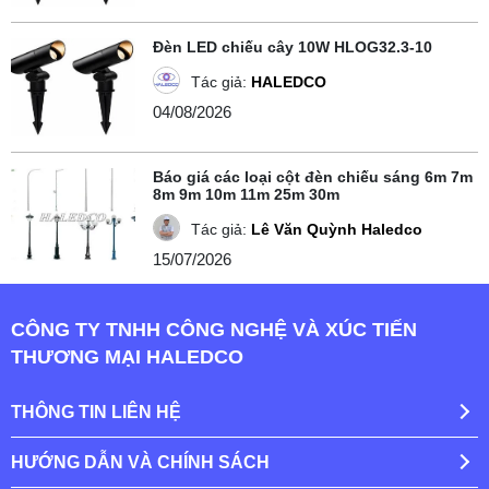
Đèn LED chiếu cây 10W HLOG32.3-10
Tác giả:
HALEDCO
04/08/2026
Báo giá các loại cột đèn chiếu sáng 6m 7m
8m 9m 10m 11m 25m 30m
Tác giả:
Lê Văn Quỳnh Haledco
15/07/2026
CÔNG TY TNHH CÔNG NGHỆ VÀ XÚC TIẾN
THƯƠNG MẠI HALEDCO
THÔNG TIN LIÊN HỆ
HƯỚNG DẪN VÀ CHÍNH SÁCH