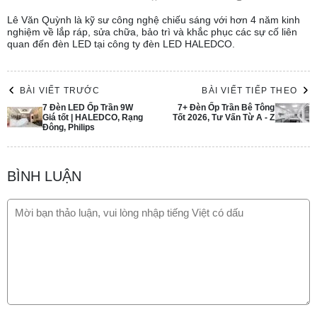
Lê Văn Quỳnh là kỹ sư công nghệ chiếu sáng với hơn 4 năm kinh
nghiệm về lắp ráp, sửa chữa, bảo trì và khắc phục các sự cố liên
quan đến đèn LED tại công ty đèn LED HALEDCO.
BÀI VIẾT TRƯỚC
BÀI VIẾT TIẾP THEO
7 Đèn LED Ốp Trần 9W
7+ Đèn Ốp Trần Bê Tông
Giá tốt | HALEDCO, Rạng
Tốt 2026, Tư Vấn Từ A - Z
Đông, Philips
BÌNH LUẬN