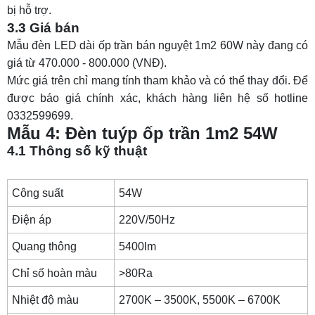
bị hỗ trợ.
3.3 Giá bán
Mẫu đèn LED dài ốp trần bán nguyệt 1m2 60W này đang có
giá từ 470.000 - 800.000 (VNĐ).
Mức giá trên chỉ mang tính tham khảo và có thể thay đổi. Để
được báo giá chính xác, khách hàng liên hệ số hotline
0332599699.
Mẫu 4: Đèn tuýp ốp trần 1m2 54W
4.1 Thông số kỹ thuật
Công suất
54W
Điện áp
220V/50Hz
Quang thông
5400lm
Chỉ số hoàn màu
>80Ra
Nhiệt độ màu
2700K – 3500K, 5500K – 6700K