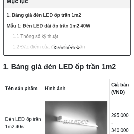
Mục lục
1. Bảng giá đèn LED ốp trần 1m2
Mẫu 1: Đèn LED dài ốp trần 1m2 40W
1.1 Thông số kỹ thuật
1.2 Đặc điểm của đèn tuýp ốp trần
Xem thêm
1.3 Giá bán
1. Bảng giá đèn LED ốp trần 1m2
Mẫu 2: Đèn tuýp ốp trần chụp mica 1m2 40W
đổi màu
Giá bán
2.1 Thông số kỹ thuật
Tên sản phẩm
Hình ảnh
(VNĐ)
2.2 Đặc điểm của đèn tuýp ốp trần
2.3 Giá bán
295.000
Mẫu 3: Đèn LED dài ốp trần 1m2 60W
Đèn LED ốp trần
-
1m2 40w
3.1 Thông số kỹ thuật
340.000