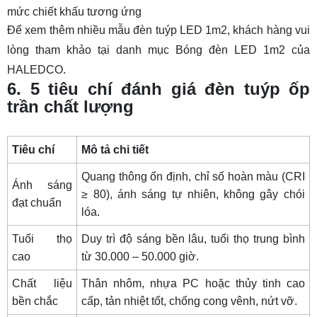
mức chiết khấu tương ứng
Để xem thêm nhiều mẫu đèn tuýp LED 1m2, khách hàng vui
lòng tham khảo tại danh mục
Bóng đèn LED 1m2
của
HALEDCO.
6. 5 tiêu chí đánh giá đèn tuýp ốp
trần chất lượng
Tiêu chí
Mô tả chi tiết
Quang thông ổn định, chỉ số hoàn màu (CRI
Ánh sáng
≥ 80), ánh sáng tự nhiên, không gây chói
đạt chuẩn
lóa.
Tuổi thọ
Duy trì độ sáng bền lâu, tuổi thọ trung bình
cao
từ 30.000 – 50.000 giờ.
Chất liệu
Thân nhôm, nhựa PC hoặc thủy tinh cao
bền chắc
cấp, tản nhiệt tốt, chống cong vênh, nứt vỡ.