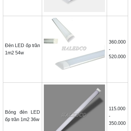
tín, giá rẻ
360.000
Đèn LED ốp trần
-
1m2 54w
520.000
115.000
Bóng đèn LED
-
ốp trần 1m2 36w
350.000