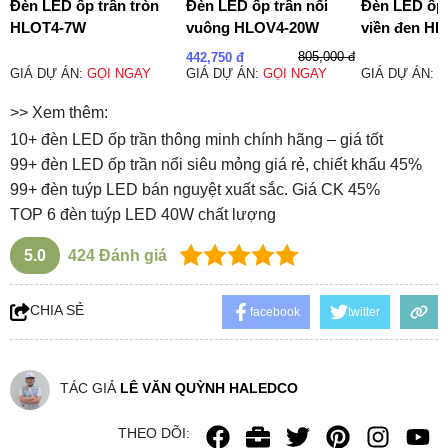
Đèn LED ốp trần tròn
Đèn LED ốp trần nổi
Đèn LED ốp 
HLOT4-7W
vuông HLOV4-20W
viền đen H
805,000 đ
442,750 đ
GIÁ DỰ ÁN:
GỌI NGAY
GIÁ DỰ ÁN:
GỌI NGAY
GIÁ DỰ ÁN:
G
>> Xem thêm:
10+ đèn LED ốp trần thông minh chính hãng – giá tốt
99+ đèn LED ốp trần nổi siêu mỏng giá rẻ, chiết khấu 45%
99+ đèn tuýp LED bán nguyệt xuất sắc. Giá CK 45%
TOP 6 đèn tuýp LED 40W chất lượng
5.0
424
Đánh giá
CHIA SẺ
facebook
twitter
TÁC GIẢ
LÊ VĂN QUỲNH HALEDCO
THEO DÕI: