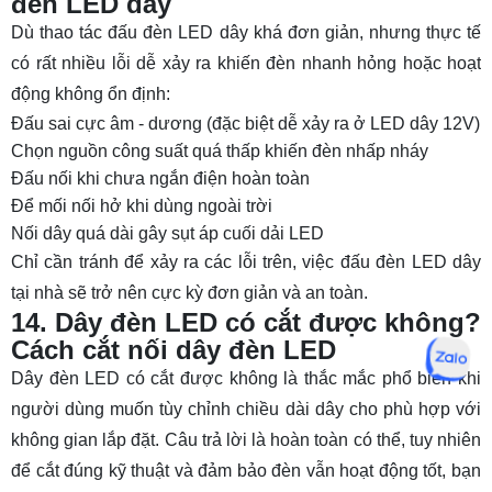
đèn LED dây
Dù thao tác đấu đèn LED dây khá đơn giản, nhưng thực tế
có rất nhiều lỗi dễ xảy ra khiến đèn nhanh hỏng hoặc hoạt
động không ổn định:
Đấu sai cực âm - dương (đặc biệt dễ xảy ra ở LED dây 12V)
Chọn nguồn công suất quá thấp khiến đèn nhấp nháy
Đấu nối khi chưa ngắn điện hoàn toàn
Để mối nối hở khi dùng ngoài trời
Nối dây quá dài gây sụt áp cuối dải LED
Chỉ cần tránh để xảy ra các lỗi trên, việc đấu đèn LED dây
tại nhà sẽ trở nên cực kỳ đơn giản và an toàn.
14. Dây đèn LED có cắt được không?
Cách cắt nối dây đèn LED
Dây đèn LED có cắt được không là thắc mắc phổ biến khi
người dùng muốn tùy chỉnh chiều dài dây cho phù hợp với
không gian lắp đặt. Câu trả lời là hoàn toàn có thể, tuy nhiên
để cắt đúng kỹ thuật và đảm bảo đèn vẫn hoạt động tốt, bạn