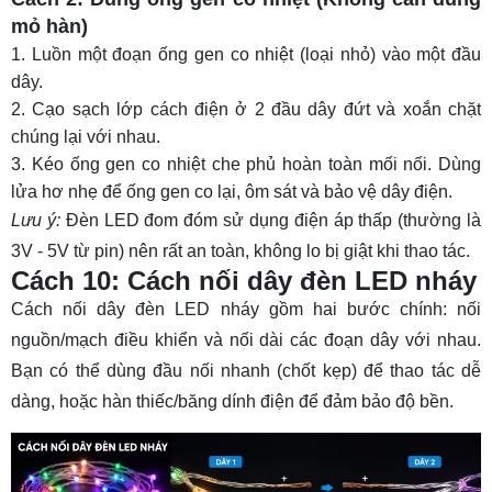
mỏ hàn)
Luồn một đoạn ống gen co nhiệt (loại nhỏ) vào một đầu
dây.
Cạo sạch lớp cách điện ở 2 đầu dây đứt và xoắn chặt
chúng lại với nhau.
Kéo ống gen co nhiệt che phủ hoàn toàn mối nối. Dùng
lửa hơ nhẹ để ống gen co lại, ôm sát và bảo vệ dây điện.
Lưu ý:
Đèn LED đom đóm sử dụng điện áp thấp (thường là
3V - 5V từ pin) nên rất an toàn, không lo bị giật khi thao tác.
Cách 10: Cách nối dây đèn LED nháy
Cách nối dây đèn LED nháy gồm hai bước chính: nối
nguồn/mạch điều khiển và nối dài các đoạn dây với nhau.
Bạn có thể dùng đầu nối nhanh (chốt kẹp) để thao tác dễ
dàng, hoặc hàn thiếc/băng dính điện để đảm bảo độ bền.