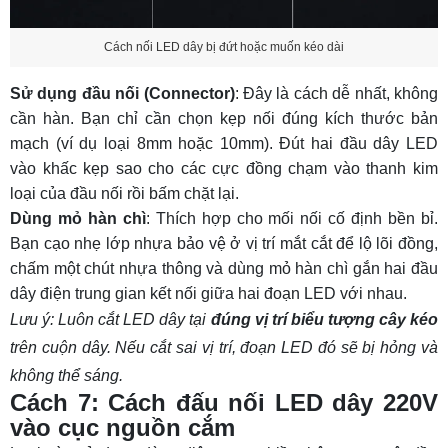
Cách nối LED dây bị đứt hoặc muốn kéo dài
Sử dụng đầu nối (Connector)
: Đây là cách dễ nhất, không
cần hàn. Bạn chỉ cần chọn kẹp nối đúng kích thước bản
mạch (ví dụ loại 8mm hoặc 10mm). Đút hai đầu dây LED
vào khấc kẹp sao cho các cực đồng chạm vào thanh kim
loại của đầu nối rồi bấm chặt lại.
Dùng mỏ hàn chì
: Thích hợp cho mối nối cố định bền bỉ.
Bạn cạo nhẹ lớp nhựa bảo vệ ở vị trí mắt cắt để lộ lõi đồng,
chấm một chút nhựa thông và dùng mỏ hàn chì gắn hai đầu
dây điện trung gian kết nối giữa hai đoạn LED với nhau.
Lưu ý: Luôn cắt LED dây tại
đúng vị trí biểu tượng cây kéo
trên cuộn dây. Nếu cắt sai vị trí, đoạn LED đó sẽ bị hỏng và
không thể sáng.
Cách 7: Cách đấu nối LED dây 220V
vào cục nguồn cắm