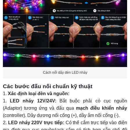
Cách nối dây đèn LED nháy
Các bước đấu nối chuẩn kỹ thuật
Xác định loại đèn và nguồn:
LED nháy 12V/24V:
Bắt buộc phải có cục nguồn
(Adaptor) tương ứng và đấu qua
mạch điều khiển nháy
(controller). Dây dương nối cổng (+), dây âm nối cổng (-).
LED nháy 220V trực tiếp:
Có thể cắm trực tiếp vào điện
gia đình qua cục nguồn/jack cắm có tích hợp sẵn chế độ