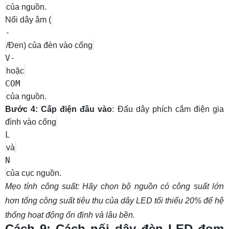
của nguồn.
Nối dây âm (
-
/Đen) của đèn vào cổng
V-
hoặc
COM
của nguồn.
Bước 4: Cấp điện đầu vào
: Đấu dây phích cắm điện gia
đình vào cổng
L
và
N
của cục nguồn.
Mẹo tính công suất: Hãy chọn bộ nguồn có công suất lớn
hơn tổng công suất tiêu thụ của dây LED tối thiểu 20% để hệ
thống hoạt động ổn định và lâu bền.
Cách 9: Cách nối dây đèn LED đom