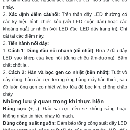
nháy.
Xác định điểm cắt/nối:
Trên thân dây LED thường có
các ký hiệu hình chiếc kéo (với LED cuộn dán) hoặc các
khoảng ngắt tự nhiên (với LED đúc, LED dây trang trí). Chỉ
cắt tại các điểm này.
Tiến hành nối dây:
Cách 1: Dùng đầu nối nhanh (dễ nhất):
Đưa 2 đầu dây
LED vào khớp của kẹp nối (đúng chiều âm-dương). Bấm
chặt chốt lại.
Cách 2: Hàn và bọc gen co nhiệt (bền nhất):
Tuốt vỏ
dây đồng, hàn các cực tương ứng bằng máy hàn thiếc, sau
đó luồn ống gen co nhiệt và hơ lửa để bọc kín, chống chập
cháy.
Những lưu ý quan trọng khi thực hiện
Đúng cực (+, -):
Đấu sai cực đèn sẽ không sáng hoặc
không nhận tín hiệu nháy từ mạch.
Đúng công suất nguồn:
Đảm bảo tổng công suất dây LED