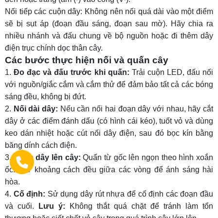
Nối tiếp các cuộn dây: Không nên nối quá dài vào một điểm
sẽ bị sụt áp (đoạn đầu sáng, đoạn sau mờ). Hãy chia ra
nhiều nhánh và đấu chung về bộ nguồn hoặc đi thêm dây
điện trục chính dọc thân cây.
Các bước thực hiện nối và quấn cây
Đo đạc và đấu trước khi quấn:
Trải cuộn LED, đấu nối
với nguồn/giắc cắm và cắm thử để đảm bảo tất cả các bóng
sáng đều, không bị đứt.
Nối dài dây:
Nếu cần nối hai đoạn dây với nhau, hãy cắt
dây ở các điểm đánh dấu (có hình cái kéo), tuốt vỏ và dùng
keo dán nhiệt hoặc cút nối dây điện, sau đó bọc kín bằng
băng dính cách điện.
Quấn dây lên cây:
Quấn từ gốc lên ngọn theo hình xoắn
ốc. Giữ khoảng cách đều giữa các vòng để ánh sáng hài
hòa.
Cố định:
Sử dụng dây rút nhựa để cố định các đoạn đầu
và cuối.
Lưu ý:
Không thắt quá chặt để tránh làm tổn