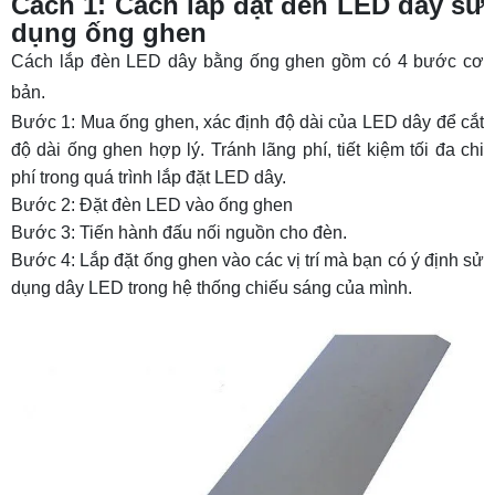
Cách 1: Cách lắp đặt đèn LED dây sử
Cách 4: Cách lắp đèn LED dây 12V - Cách đấu,
dụng ống ghen
cách nối chuẩn LED dây 12V kỹ thuật
Cách lắp đèn LED dây bằng ống ghen gồm có 4 bước cơ
4.1 Dụng cụ chuẩn bị
bản.
Bước 1: Mua ống ghen, xác định độ dài của LED dây để cắt
4.2 Cách đấu đèn LED dây 12V
độ dài ống ghen hợp lý. Tránh lãng phí, tiết kiệm tối đa chi
4.3 Khi nào cần nối đèn LED dây?
phí trong quá trình lắp đặt LED dây.
4.4 Lưu ý khi đấu nối đèn LED dây 12V
Bước 2: Đặt đèn LED vào ống ghen
Bước 3: Tiến hành đấu nối nguồn cho đèn.
4.5 Cách chọn nguồn phù hợp khi lắp đèn LED
Bước 4: Lắp đặt ống ghen vào các vị trí mà bạn có ý định sử
dây 12V
dụng dây LED trong hệ thống chiếu sáng của mình.
Cách 5: Cách đấu nối đèn LED dây 220V
Cách 6: Cách nối 2 đoạn LED dây bị đứt hoặc
muốn kéo dài
Cách 7: Cách đấu nối LED dây 220V vào cục
nguồn cắm
Cách 8: Cách đấu nối LED dây 12V / 5V vào