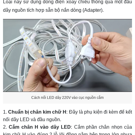
Loại này sử dụng dòng điện xoay chiều thông qua một đầu
dây nguồn tích hợp sẵn bộ nắn dòng (Adapter).
Cách nối LED dây 220V vào cục nguồn cắm
Chuẩn bị chân kim chữ H
: Đây là phụ kiện đi kèm để kết
nối dây LED và đầu nguồn.
Cắm chân H vào dây LED
: Cắm phần chân nhọn của
kim chữ H vào đúng 2 lỗ lõi đồng nằm bên trong lớp nhựa