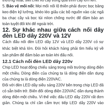
thương hoặc siết chết vỏ cây trong quá trình cây lớn lên.
Bảo vệ mối nối:
Mọi mối nối lộ thiên phải được bọc băng
keo điện kỹ lưỡng, khéo léo giấu các bộ nguồn vào các ngã
ba chạc cây và bọc túi nilon chống nước để đảm bảo an
toàn tuyệt đối khi để ngoài trời.
12. Sự khác nhau giữa cách nối dây
đèn LED dây 220V và 12V
Cách đấu nối đèn LED dây 12V và LED dây 220V có sự
khác biệt khá lớn. Đòi hỏi khách hàng phải tìm hiểu kỹ về
sản phẩm để đảm bảo an toàn khi đấu nối.
12.1 Cách nối đèn LED dây 220v
Chip LED hoạt động chiếu sáng trong môi trường dòng điện
một chiều. Dòng điện của chúng ta là dòng điện dân dụng
của chúng ta là dòng điện 220VAC.
Đối với
đèn LED dây siêu sáng 220V
bên trong chip LED đã
có sẵn biến trở. Biến đổi dòng điện 220VAC dân dụng thành
dòng điện một chiều. Vì thế việc đấu LED dây 220V rất đơn
giản. Chúng ta chỉ cần cắm trực tiếp LED dây 220V vào