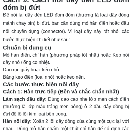
đóm bị đứt
Để nối lại dây đèn LED đom đóm (thường là loại dây đồng
mảnh chạy pin) bị đứt, bạn cần dùng mỏ hàn điện hoặc đầu
nối chuyên dụng (connector). Vì loại dây này rất nhỏ, các
bước thực hiện chi tiết như sau:
Chuẩn bị dụng cụ
Mỏ hàn điện, chì hàn (phương pháp tốt nhất) hoặc Kẹp nối
dây nhỏ / ống co nhiệt.
Dao rọc giấy hoặc kéo nhỏ.
Băng keo điện (loại nhỏ) hoặc keo nến.
Các bước thực hiện nối dây
Cách 1: Hàn trực tiếp (Bền và chắc chắn nhất)
Làm sạch đầu dây:
Dùng dao cạo nhẹ lớp men cách điện
(thường là lớp màu tráng men bóng) ở 2 đầu dây đồng bị
đứt để lộ lõi kim loại bên trong.
Hàn nối dây:
Xoắn 2 lõi dây đồng của cùng một cực lại với
nhau. Dùng mỏ hàn chấm một chút chì hàn để cố định các