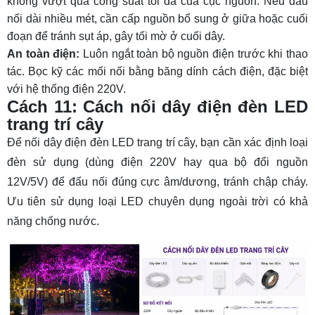
không vượt quá công suất tối đa của cục nguồn. Nếu đấu
nối dài nhiều mét, cần cấp nguồn bổ sung ở giữa hoặc cuối
đoạn để tránh sụt áp, gây tối mờ ở cuối dây.
An toàn điện:
Luôn ngắt toàn bộ nguồn điện trước khi thao
tác. Bọc kỹ các mối nối bằng băng dính cách điện, đặc biệt
với hệ thống điện 220V.
Cách 11: Cách nối dây điện đèn LED
trang trí cây
Để nối dây điện đèn LED trang trí cây, bạn cần xác định loại
đèn sử dụng (dùng điện 220V hay qua bộ đổi nguồn
12V/5V) để đấu nối đúng cực âm/dương, tránh chập cháy.
Ưu tiên sử dụng loại LED chuyên dụng ngoài trời có khả
năng chống nước.