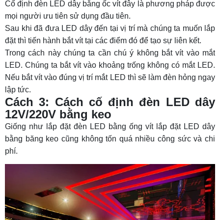
Cố định đèn LED dây bằng ốc vít đây là phương pháp được
17.1 Đèn LED dây 5050
mọi người ưu tiên sử dụng đầu tiên.
17.2 Đèn LED dây 5730
Sau khi đã đưa LED dây đến tại vị trí mà chúng ta muốn lắp
đặt thì tiến hành bắt vít tại các điểm đó để tạo sự liên kết.
17.3 Dây đèn LED 2835
Trong cách này chúng ta cần chú ý không bắt vít vào mắt
18. Câu hỏi thường gặp (FAQs)
LED. Chúng ta bắt vít vào khoảng trống không có mắt LED.
Nếu bắt vít vào đúng vị trí mắt LED thì sẽ làm đèn hỏng ngay
Câu 1: Sử dụng đèn LED dây có bền không?
lập tức.
Câu 2: Cách lắp đèn LED dây 12V có khó
Cách 3: Cách cố định đèn LED dây
không?
12V/220V bằng keo
Câu 3: Cách đấu đèn LED dây 12V và 220V
Giống như lắp đặt đèn LED bằng ống vít lắp đặt LED dây
khác nhau thế nào?
bằng băng keo cũng không tốn quá nhiều công sức và chi
phí.
Câu 4: Dây đèn LED có cắt được không?
Câu 5: Cách nối đèn LED dây ngoài trời cần lưu
ý gì?
Câu 6: Nối đèn LED dây có làm giảm độ sáng
không?