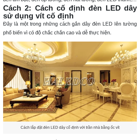
12.1 Cách nối đèn LED dây 220v
Cách 2: Cách cố định đèn LED dây
12.2 Cách nối đèn LED dây 12V
sử dụng vít cố định
13. Những lỗi thường gặp khi đấu đèn LED dây
Đây là một trong những
cách gắn dây đèn LED lên tường
phổ biến vì có độ chắc chắn cao và dễ thực hiện.
14. Dây đèn LED có cắt được không? Cách cắt
nối dây đèn LED
14.1 Dây đèn LED có cắt được không? Giải đáp
chi tiết và lưu ý khi cắt nối
14.2 Cách cắt nối dây đèn LED
15. Lưu ý khi lắp đặt đèn LED dây
16. Cách sử dụng đèn LED dây
16.1 Cách lựa chọn LED dây
16.2 Hướng dẫn sử dụng LED dây
17. TOP 3 dòng đèn LED dây thông dụng hiện
Cách lắp đặt đèn LED dây cố định với trần nhà bằng ốc vít
nay