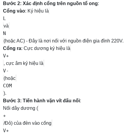
Bước 2: Xác định cổng trên nguồn tổ ong
:
Cổng vào
: Ký hiệu là
L
và
N
(hoặc AC) - Đây là nơi nối với nguồn điện gia đình 220V.
Cổng ra
: Cực dương ký hiệu là
V+
, cực âm ký hiệu là
V-
(hoặc
COM
).
Bước 3: Tiến hành vặn vít đấu nối
:
Nối dây dương (
+
/Đỏ) của đèn vào cổng
V+