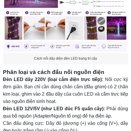
Cách nối dây điện đèn LED trang trí cây
Phân loại và cách đấu nối nguồn điện
Đèn LED dây 220V (loại cắm điện trực tiếp):
Nối cực kỳ
đơn giản. Bạn chỉ cần dùng chân cắm (đầu ghim) có 2 chân
kim loại, ghim vào 2 đầu dây của cuộn LED và cắm trực tiếp
vào nguồn điện sinh hoạt.
Đèn LED 12V/5V (như LED đúc F5 quấn cây):
Phải dùng
qua bộ nguồn (Adapter/Nguồn tổ ong) để hạ điện áp.
Cần đấu đúng cực: Dây đỏ (dương (+) vào cổng (V+), dây
đen hoặc trắng (âm (-) vào cổng (V-).