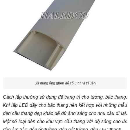
nguồn tổ ong
Cách 9: Cách nối dây đèn LED đom đóm bị đứt
Chuẩn bị dụng cụ
Các bước thực hiện nối dây
Cách 10: Cách nối dây đèn LED nháy
Các bước đấu nối chuẩn kỹ thuật
Những lưu ý quan trọng khi thực hiện
Cách 11: Cách nối dây điện đèn LED trang trí
cây
Sử dụng ống ghen để cố định vị trí đèn
Phân loại và cách đấu nối nguồn điện
Cách lắp thường sử dụng để trang trí cho tường, bậc thang.
Các bước thực hiện nối và quấn cây
Khi lắp LED dây cho bậc thang nên kết hợp với
những mẫu
12. Sự khác nhau giữa cách nối dây đèn LED
đèn cầu thang đẹp
khác để đủ ánh sáng cho nhu cầu đi lại.
dây 220V và 12V
Một số loại đèn cho khu vực cầu thang với độ sáng cao là:
đèn âm bậc, đèn ốp tường, đèn hắt tường, đèn LED thanh,…