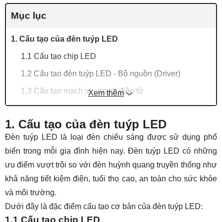
Mục lục
1. Cấu tạo của đèn tuýp LED
1.1 Cấu tạo chip LED
1.2 Cấu tạo đèn tuýp LED - Bộ nguồn (Driver)
1.3 Cấu tạo mạch in - mạch điện tử
Xem thêm
1.4 Cấu tạo thân vỏ
1. Cấu tạo của đèn tuýp LED
2. Hình ảnh cấu tạo đèn tuýp LED
Đèn tuýp LED
là loại đèn chiếu sáng được sử dụng phổ
2.1 Cấu tạo đèn tuýp LED T5
biến trong mỗi gia đình hiện nay. Đèn tuýp LED có những
2.2 Cấu tạo đèn tuýp LED T8
ưu điểm vượt trội so với đèn huỳnh quang truyền thống như
2.3 Cấu tạo đèn tuýp LED bán nguyệt
khả năng tiết kiệm điện, tuổi thọ cao, an toàn cho sức khỏe
và môi trường.
3. Nguyên lý hoạt động đèn tuýp LED
Dưới đây là đặc điểm cấu tạo cơ bản của đèn tuýp LED:
4. Địa chỉ bán đèn tuýp LED uy tín, chất lượng
1.1 Cấu tạo chip LED