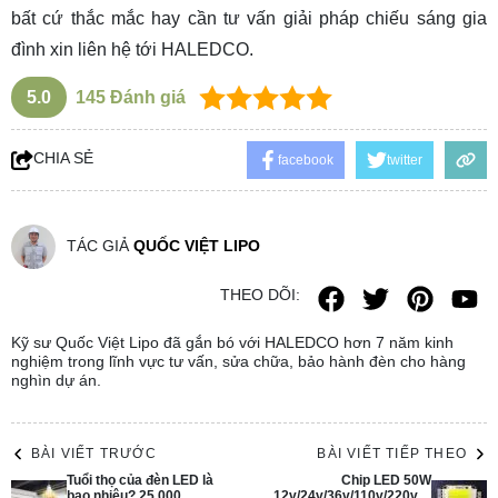
bất cứ thắc mắc hay cần tư vấn giải pháp chiếu sáng gia
đình xin liên hệ tới HALEDCO.
5.0
145
Đánh giá
CHIA SẺ
facebook
twitter
TÁC GIẢ
QUỐC VIỆT LIPO
THEO DÕI:
Kỹ sư Quốc Việt Lipo đã gắn bó với HALEDCO hơn 7 năm kinh
nghiệm trong lĩnh vực tư vấn, sửa chữa, bảo hành đèn cho hàng
nghìn dự án.
BÀI VIẾT TRƯỚC
BÀI VIẾT TIẾP THEO
Tuổi thọ của đèn LED là
Chip LED 50W
bao nhiêu? 25.000,
12v/24v/36v/110v/220v…