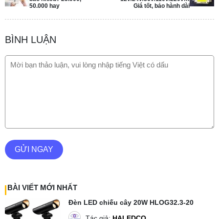
50.000 hay
Giá tốt, bảo hành dài
BÌNH LUẬN
GỬI NGAY
BÀI VIẾT MỚI NHẤT
Đèn LED chiếu cây 20W HLOG32.3-20
Tác giả:
HALEDCO