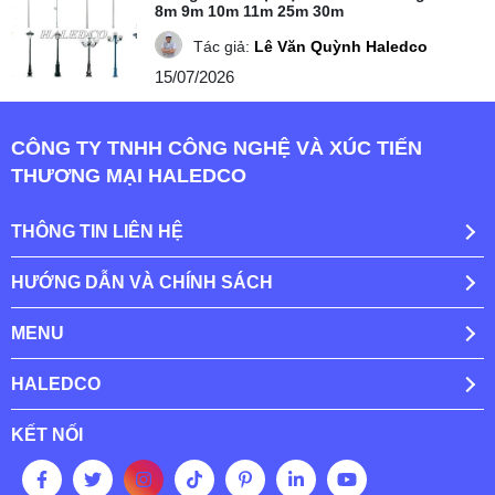
8m 9m 10m 11m 25m 30m
Tác giả:
Lê Văn Quỳnh Haledco
15/07/2026
CÔNG TY TNHH CÔNG NGHỆ VÀ XÚC TIẾN
THƯƠNG MẠI HALEDCO
THÔNG TIN LIÊN HỆ
HƯỚNG DẪN VÀ CHÍNH SÁCH
MENU
HALEDCO
KẾT NỐI