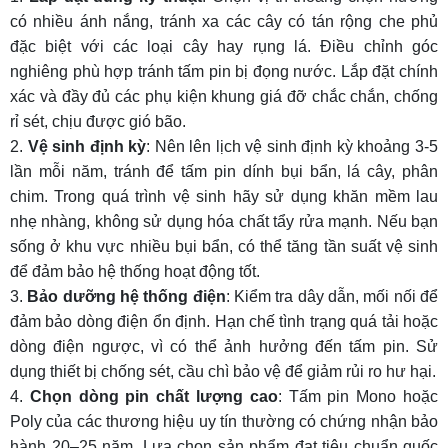
có nhiều ánh nắng, tránh xa các cây có tán rộng che phủ
đặc biệt với các loại cây hay rụng lá. Điều chỉnh góc
nghiêng phù hợp tránh tấm pin bị đọng nước. Lắp đặt chính
xác và đầy đủ
các phụ kiện
khung giá đỡ chắc chắn, chống
rỉ sét, chịu được gió bão.
Vệ sinh định kỳ
: Nên lên lịch vệ sinh định kỳ khoảng 3-5
lần mỗi năm, tránh để tấm pin dính bụi bẩn, lá cây, phân
chim. Trong quá trình vệ sinh hãy sử dụng khăn mềm lau
nhẹ nhàng, không sử dụng hóa chất tẩy rửa mạnh. Nếu bạn
sống ở khu vực nhiều bụi bẩn, có thể tăng tần suất vệ sinh
để đảm bảo hệ thống hoạt động tốt.
Bảo dưỡng hệ thống điện
: Kiểm tra dây dẫn, mối nối để
đảm bảo dòng điện ổn định. Hạn chế tình trạng quá tải hoặc
dòng điện ngược, vì có thể ảnh hưởng đến tấm pin. Sử
dụng thiết bị chống sét, cầu chì bảo vệ để giảm rủi ro hư hại.
Chọn dòng pin chất lượng cao
: Tấm pin Mono hoặc
Poly của các thương hiệu uy tín thường có chứng nhận bảo
hành 20–25 năm. Lựa chọn sản phẩm đạt tiêu chuẩn quốc