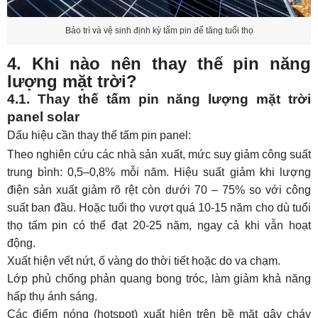
Bảo trì và vệ sinh định kỳ tấm pin để tăng tuổi thọ
4. Khi nào nên thay thế pin năng
lượng mặt trời?
4.1. Thay thế tấm pin năng lượng mặt trời
panel solar
Dấu hiệu cần thay thế tấm pin panel:
Theo nghiên cứu các nhà sản xuất, mức suy giảm công suất
trung bình: 0,5–0,8% mỗi năm. Hiệu suất giảm khi lượng
điện sản xuất giảm rõ rệt còn dưới 70 – 75% so với công
suất ban đầu. Hoặc tuổi thọ vượt quá 10-15 năm cho dù tuổi
thọ tấm pin có thể đạt 20-25 năm, ngay cả khi vẫn hoạt
động.
Xuất hiện vết nứt, ố vàng do thời tiết hoặc do va chạm.
Lớp phủ chống phản quang bong tróc, làm giảm khả năng
hấp thụ ánh sáng.
Các điểm nóng (hotspot) xuất hiện trên bề mặt gây cháy