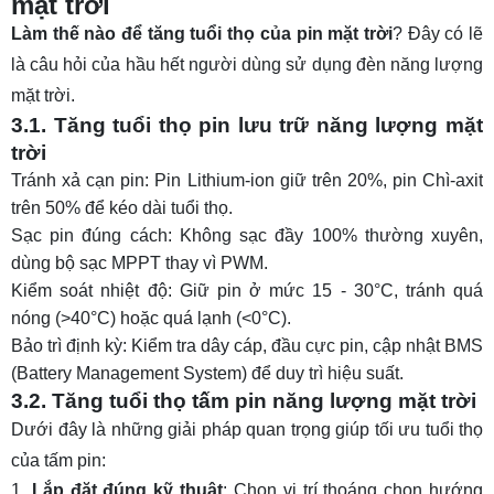
mặt trời
Làm thế nào để tăng tuổi thọ của pin mặt trời
? Đây có lẽ
là câu hỏi của hầu hết người dùng sử dụng đèn năng lượng
mặt trời.
3.1. Tăng tuổi thọ pin lưu trữ năng lượng mặt
trời
Tránh xả cạn pin: Pin Lithium-ion giữ trên 20%, pin Chì-axit
trên 50% để kéo dài tuổi thọ.
Sạc pin đúng cách: Không sạc đầy 100% thường xuyên,
dùng bộ sạc MPPT thay vì PWM.
Kiểm soát nhiệt độ: Giữ pin ở mức 15 - 30°C, tránh quá
nóng (>40°C) hoặc quá lạnh (<0°C).
Bảo trì định kỳ: Kiểm tra dây cáp, đầu cực pin, cập nhật BMS
(Battery Management System) để duy trì hiệu suất.
3.2. Tăng tuổi thọ tấm pin năng lượng mặt trời
Dưới đây là những giải pháp quan trọng giúp tối ưu tuổi thọ
của tấm pin:
Lắp đặt đúng kỹ thuật
: Chọn vị trí thoáng chọn hướng