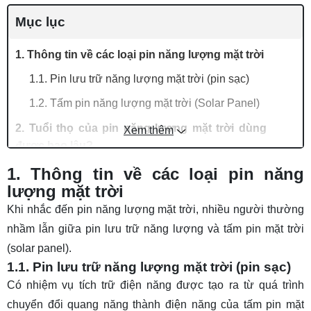
Mục lục
1. Thông tin về các loại pin năng lượng mặt trời
1.1. Pin lưu trữ năng lượng mặt trời (pin sạc)
1.2. Tấm pin năng lượng mặt trời (Solar Panel)
2. Tuổi thọ của pin năng lượng mặt trời dùng
Xem thêm
được bao lâu?
2.1. Tuổi thọ của tấm pin năng lượng mặt trời
1. Thông tin về các loại pin năng
Solar Panel
lượng mặt trời
Khi nhắc đến pin năng lượng mặt trời, nhiều người thường
2.2. Tuổi thọ của pin lưu trữ năng lượng mặt trời
nhầm lẫn giữa pin lưu trữ năng lượng và tấm pin mặt trời
3. Cách tăng tuổi thọ pin năng lượng mặt trời
(solar panel).
3.1. Tăng tuổi thọ pin lưu trữ năng lượng mặt
1.1. Pin lưu trữ năng lượng mặt trời (pin sạc)
trời
Có nhiệm vụ tích trữ điện năng được tạo ra từ quá trình
3.2. Tăng tuổi thọ tấm pin năng lượng mặt trời
chuyển đổi quang năng thành điện năng của tấm pin mặt