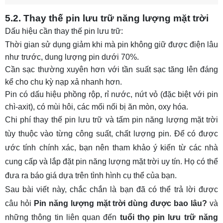
5.2. Thay thế pin lưu trữ năng lượng mặt trời
Dấu hiệu cần thay thế pin lưu trữ:
Thời gian sử dụng giảm khi mà pin không giữ được điện lâu
như trước, dung lượng pin dưới 70%.
Cần sạc thường xuyên hơn với tần suất sạc tăng lên đáng
kể cho chu kỳ nạp xả nhanh hơn.
Pin có dấu hiệu phồng rộp, rỉ nước, nứt vỏ (đặc biệt với pin
chì-axit), có mùi hôi, các mối nối bị ăn mòn, oxy hóa.
Chi phí thay thế pin lưu trữ và tấm pin năng lượng mặt trời
tùy thuộc vào từng công suất, chất lượng pin. Để có được
ước tính chính xác, bạn nên tham khảo ý kiến từ các nhà
cung cấp và lắp đặt pin năng lượng mặt trời uy tín. Họ có thể
đưa ra báo giá dựa trên tình hình cụ thể của bạn.
Sau bài viết này, chắc chắn là bạn đã có thể trả lời được
câu hỏi
Pin năng lượng mặt trời dùng được bao lâu?
và
những thông tin liên quan đến
tuổi thọ pin lưu trữ năng