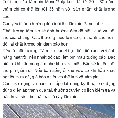
Tuổi thọ của tấm pin Mono/Poly kéo dài từ 20 – 30 năm,
thậm chí có thể lên tới 35 năm với sản phẩm chất lượng
cao.
Các yếu tố ảnh hưởng đến tuổi thọ tấm pin Panel như:
Chất lượng tấm pin sẽ ảnh hưởng đến độ hiệu quả và tuổi
thọ của chúng. Các thương hiệu lớn có giá thành cao hơn,
đổi lại chất lượng pin đảm bảo hơn.
Yếu tố môi trường: Tấm pin panel trực tiếp tiếp xúc với ánh
nắng mặt trời nên nhiệt độ cao làm pin mau xuống cấp. Đặc
biệt ở khí hậu nóng ẩm như khu vực miền Bắc sẽ khiến tuổi
thọ pin giảm đi. Nếu bạn sống ở khu vực có khí hậu khắc
nghiệt mưa đá, gió bão nhiều có thể làm vỡ tấm pin.
Cách sử dụng và bảo trì: Lắp đặt đúng kỹ thuật, sử dụng
đúng điện áp tránh quá tải, thường xuyên có lịch kiểm tra và
bảo trì vệ sinh bụi bẩn rác lá cây tấm pin.