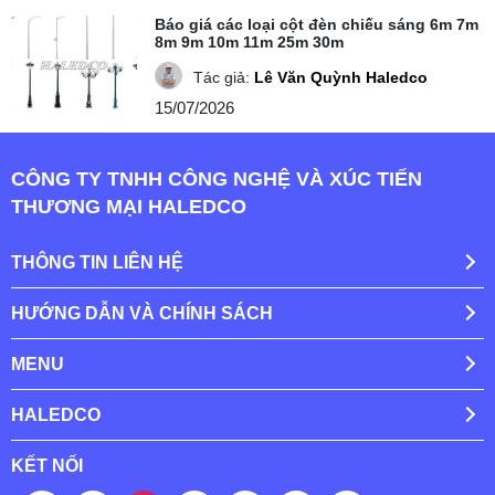
Báo giá các loại cột đèn chiếu sáng 6m 7m
8m 9m 10m 11m 25m 30m
Tác giả:
Lê Văn Quỳnh Haledco
15/07/2026
CÔNG TY TNHH CÔNG NGHỆ VÀ XÚC TIẾN
THƯƠNG MẠI HALEDCO
THÔNG TIN LIÊN HỆ
HƯỚNG DẪN VÀ CHÍNH SÁCH
MENU
HALEDCO
KẾT NỐI