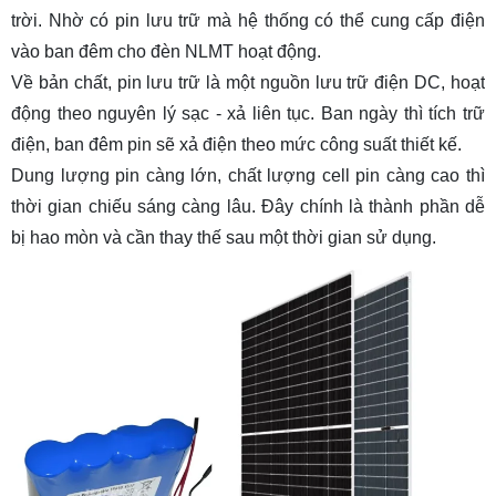
trời. Nhờ có pin lưu trữ mà hệ thống có thể cung cấp điện
4. Khi nào nên thay thế pin năng lượng mặt
vào ban đêm cho đèn NLMT hoạt động.
trời?
Về bản chất, pin lưu trữ là một nguồn lưu trữ điện DC, hoạt
4.1. Thay thế tấm pin năng lượng mặt trời panel
động theo nguyên lý sạc - xả liên tục. Ban ngày thì tích trữ
solar
điện, ban đêm pin sẽ xả điện theo mức công suất thiết kế.
5.2. Thay thế pin lưu trữ năng lượng mặt trời
Dung lượng pin càng lớn, chất lượng cell pin càng cao thì
thời gian chiếu sáng càng lâu. Đây chính là thành phần dễ
bị hao mòn và cần thay thế sau một thời gian sử dụng.