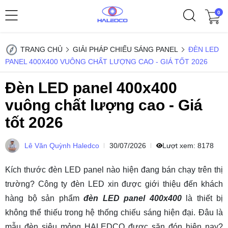
0
TRANG CHỦ
GIẢI PHÁP CHIẾU SÁNG PANEL
ĐÈN LED
PANEL 400X400 VUÔNG CHẤT LƯỢNG CAO - GIÁ TỐT 2026
Đèn LED panel 400x400
vuông chất lượng cao - Giá
tốt 2026
Lê Văn Quỳnh Haledco
30/07/2026
Lượt xem:
8178
Kích thước đèn LED panel
nào hiện đang bán chạy trên thị
trường?
Công ty đèn LED
xin được giới thiệu đến khách
hàng bộ sản phẩm
đèn LED panel 400x400
là thiết bị
không thể thiếu trong hệ thống chiếu sáng hiện đại. Đâu là
mẫu đèn siêu mỏng HALEDCO được săn đón hiện nay?