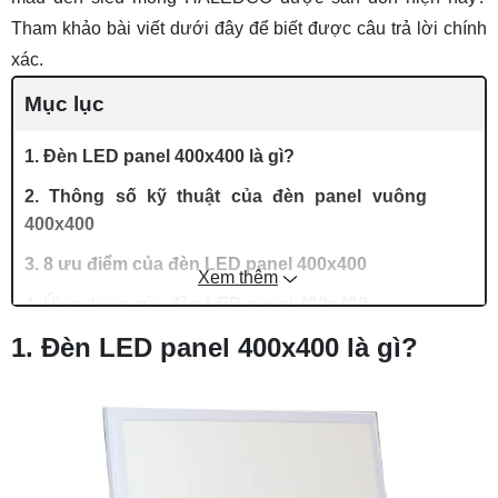
Tham khảo bài viết dưới đây để biết được câu trả lời chính
xác.
Mục lục
1. Đèn LED panel 400x400 là gì?
2. Thông số kỹ thuật của đèn panel vuông
400x400
3. 8 ưu điểm của đèn LED panel 400x400
Xem thêm
4. Ứng dụng của đèn LED panel 400x400
1. Đèn LED panel 400x400 là gì?
5. Câu hỏi thường gặp về đèn LED panel
400x400
Câu 1: Lắp đặt đèn LED panel 400x400 như thế
nào?
Câu 2: Tuổi thọ của đèn LED panel 400x400 là