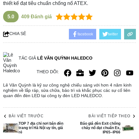
thiết kế đạt tiêu chuẩn chống nổ ATEX.
5.0
409
Đánh giá
CHIA SẺ
facebook
twitter
TÁC GIẢ
LÊ VĂN QUỲNH HALEDCO
THEO DÕI:
Lê Văn Quỳnh là kỹ sư công nghệ chiếu sáng với hơn 4 năm kinh
nghiệm về lắp ráp, sửa chữa, bảo trì và khắc phục các sự cố liên
quan đến đèn LED tại công ty đèn LED HALEDCO.
BÀI VIẾT TRƯỚC
BÀI VIẾT TIẾP THEO
TOP 7 địa chỉ nơi bán đèn
Báo giá đèn Exit chống
trang trí Hà Nội uy tín, giá
cháy nổ đạt chuẩn Ex,
rẻ
IP65–IP66