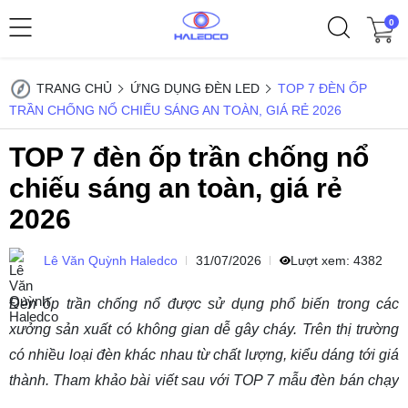
0
TRANG CHỦ
ỨNG DỤNG ĐÈN LED
TOP 7 ĐÈN ỐP
TRẦN CHỐNG NỔ CHIẾU SÁNG AN TOÀN, GIÁ RẺ 2026
TOP 7 đèn ốp trần chống nổ
chiếu sáng an toàn, giá rẻ
2026
Lê Văn Quỳnh Haledco
31/07/2026
Lượt xem:
4382
Đèn ốp trần chống nổ
được sử dụng phổ biến trong các
xưởng sản xuất có không gian dễ gây cháy. Trên thị trường
có nhiều loại đèn khác nhau từ chất lượng, kiểu dáng tới giá
thành. Tham khảo bài viết sau với TOP 7 mẫu đèn bán chạy
.