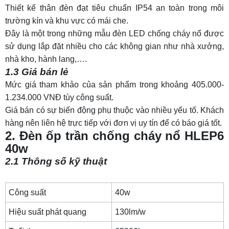
Thiết kế thân đèn đạt tiêu chuẩn IP54 an toàn trong môi
7. Đèn ốp trần chống nổ HLEP9
trường kín và khu vực có mái che.
Đây là một trong những mẫu
đèn LED chống cháy nổ
được
7.1 Thông số kỹ thuật
sử dụng lắp đặt nhiều cho các không gian như nhà xưởng,
7.2 Đặc điểm cấu tạo
nhà kho, hành lang,….
1.3 Giá bán lẻ
7.3 Giá bán lẻ
Mức giá tham khảo của sản phẩm trong khoảng 405.000-
1.234.000 VNĐ tùy công suất.
Giá bán có sự biến động phụ thuộc vào nhiều yếu tố. Khách
hàng nên liên hệ trực tiếp với đơn vị uy tín để có báo giá tốt.
2. Đèn ốp trần chống cháy nổ HLEP6
40w
2.1 Thông số kỹ thuật
Công suất
40w
Hiệu suất phát quang
130lm/w