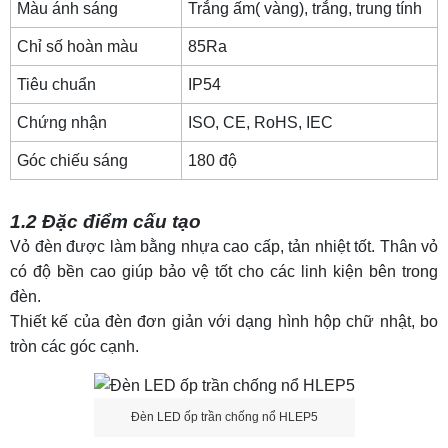
Màu ánh sáng
Trắng ấm( vàng), trắng, trung tính
3.3 Giá bán lẻ
Chỉ số hoàn màu
85Ra
4. Đèn ốp trần chống cháy nổ HLEP6 70w
Tiêu chuẩn
IP54
4.1 Thông số kỹ thuật
Chứng nhận
ISO, CE, RoHS,
IEC
4.2 Đặc điểm cấu tạo
Góc chiếu sáng
180 độ
4.3 Giá bán lẻ
5. Đèn ốp trần chống cháy nổ HLEP7
1.2 Đặc điểm cấu tạo
5.1 Thông số kỹ thuật
Vỏ đèn được làm bằng nhựa cao cấp, tản nhiệt tốt. Thân vỏ
5.2 Đặc điểm cấu tạo
có độ bền cao giúp bảo vệ tốt cho các linh kiện bên trong
đèn.
5.3 Giá bán lẻ
Thiết kế của đèn đơn giản với dạng hình hộp chữ nhật, bo
6. Đèn LED ốp trần chống cháy nổ HLEP8
tròn các góc cạnh.
6.1 Thông số kỹ thuật
6.2 Đặc điểm cấu tạo
Đèn LED ốp trần chống nổ HLEP5
6.3 Giá bán lẻ