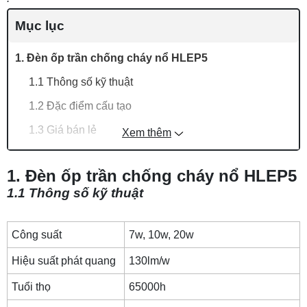
Mục lục
1. Đèn ốp trần chống cháy nổ HLEP5
1.1 Thông số kỹ thuật
1.2 Đặc điểm cấu tạo
1.3 Giá bán lẻ
Xem thêm
2. Đèn ốp trần chống cháy nổ HLEP6 40w
1. Đèn ốp trần chống cháy nổ HLEP5
2.1 Thông số kỹ thuật
1.1 Thông số kỹ thuật
2.2 Đặc điểm cấu tạo
2.3 Giá bán lẻ
Công suất
7w, 10w, 20w
3. Đèn ốp trần chống cháy nổ HLEP6 54w
Hiệu suất phát quang
130lm/w
3.1 Thông số kỹ thuật
Tuổi thọ
65000h
3.2 Đặc điểm cấu tạo