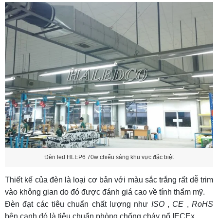
Đèn led HLEP6 70w chiếu sáng khu vực đặc biệt
Thiết kế của đèn là loại cơ bản với màu sắc trắng rất dễ trim
vào không gian do đó được đánh giá cao về tính thẩm mỹ.
Đèn đạt các tiêu chuẩn chất lượng như
ISO
,
CE
,
RoHS
bên cạnh đó là tiêu chuẩn phòng chống cháy nổ IECEx.