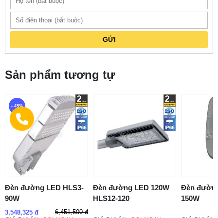
GỬI
Sản phẩm tương tự
- 45%
Đèn đường LED HLS3-
Đèn đường LED 120W
Đèn đườn
90W
HLS12-120
150W
6,451,500 đ
3,548,325 đ