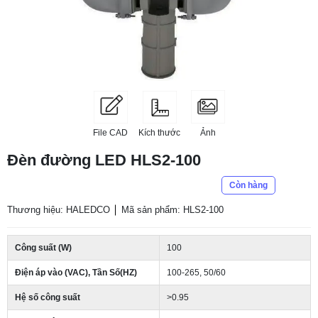
File CAD
Kích thước
Ảnh
Đèn đường LED HLS2-100
Còn hàng
Thương hiệu: HALEDCO
Mã sản phẩm: HLS2-100
Công suất (W)
100
Điện áp vào (VAC), Tần Số(HZ)
100-265, 50/60
Hệ số công suất
>0.95