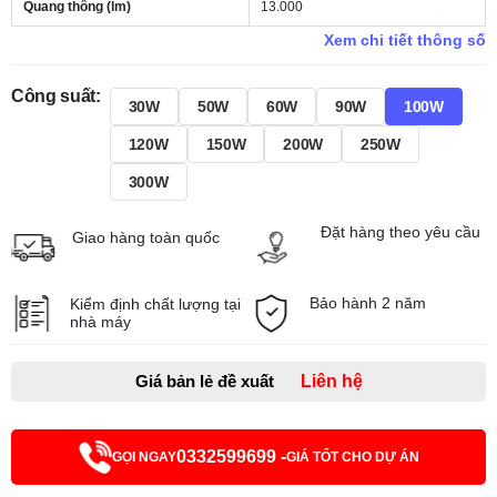
Quang thông (lm)
13.000
Xem chi tiết thông số
Công suất:
30W
50W
60W
90W
100W
120W
150W
200W
250W
300W
Đặt hàng theo yêu cầu
Giao hàng toàn quốc
Bảo hành 2 năm
Kiểm định chất lượng tại
nhà máy
Giá bản lẻ đề xuất
Liên hệ
0332599699 -
GỌI NGAY
GIÁ TỐT CHO DỰ ÁN