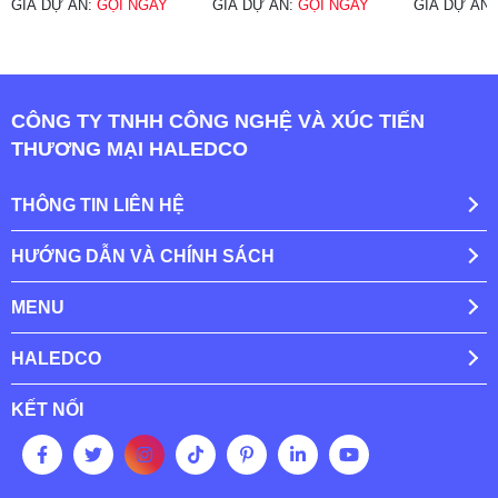
GIÁ DỰ ÁN:
GỌI NGAY
GIÁ DỰ ÁN:
GỌI NGAY
GIÁ DỰ ÁN
CÔNG TY TNHH CÔNG NGHỆ VÀ XÚC TIẾN
THƯƠNG MẠI HALEDCO
THÔNG TIN LIÊN HỆ
HƯỚNG DẪN VÀ CHÍNH SÁCH
MENU
HALEDCO
KẾT NỐI