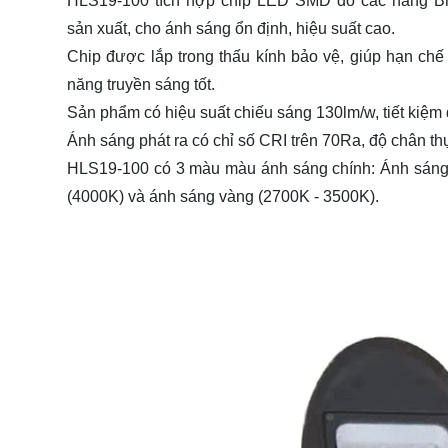
HLS19-100 tích hợp chip LED SMD do các hãng Bri
sản xuất, cho ánh sáng ổn định, hiệu suất cao.
Chip được lắp trong thấu kính bảo vệ, giúp hạn chế 
năng truyền sáng tốt.
Sản phẩm có hiệu suất chiếu sáng 130lm/w, tiết kiệm
Ánh sáng phát ra có chỉ số CRI trên 70Ra, độ chân th
HLS19-100 có 3 màu màu ánh sáng chính: Ánh sáng t
(4000K) và ánh sáng vàng (2700K - 3500K).