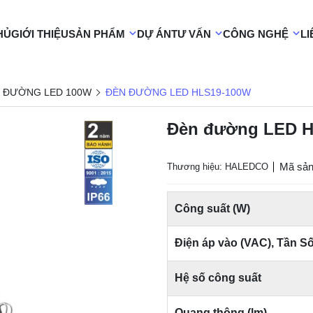
HỦ
GIỚI THIỆU
SẢN PHẨM
DỰ ÁN
TƯ VẤN
CÔNG NGHỆ
LI
 ĐƯỜNG LED 100W
ĐÈN ĐƯỜNG LED HLS19-100W
Đèn đường LED H
Mã sản
Thương hiệu: HALEDCO
Công suất (W)
Điện áp vào (VAC), Tần S
Hệ số công suất
Quang thông (lm)