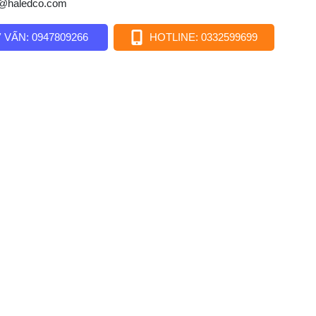
o@haledco.com
 VẤN: 0947809266
HOTLINE: 0332599699