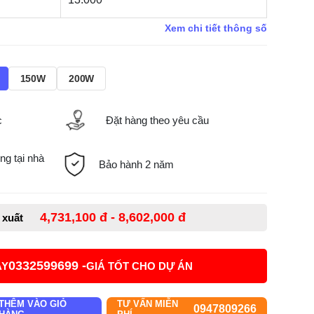
Xem chi tiết thông số
150W
200W
c
Đặt hàng theo yêu cầu
ng tại nhà
Bảo hành 2 năm
4,731,100 đ - 8,602,000 đ
ề xuất
0332599699 -
AY
GIÁ TỐT CHO DỰ ÁN
THÊM VÀO GIỎ
TƯ VẤN MIỄN
0947809266