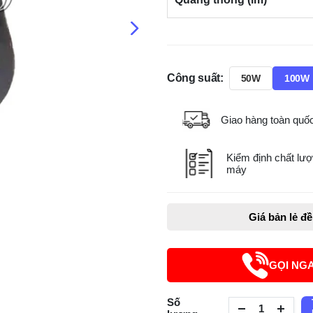
Công suất:
50W
100W
Giao hàng toàn quố
Kiểm định chất lượ
máy
Giá bản lẻ đ
GỌI NG
Số