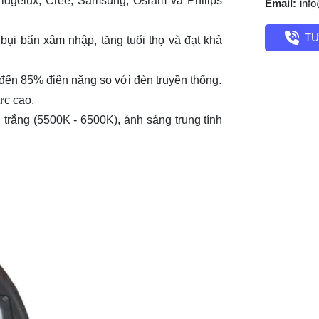
dgelux, Cree, Samsung, Osram và Philips
Email:
inf
TƯ
bụi bẩn xâm nhập, tăng tuổi thọ và đạt khả
 đến 85% điện năng so với đèn truyền thống.
ực cao.
rắng (5500K - 6500K), ánh sáng trung tính