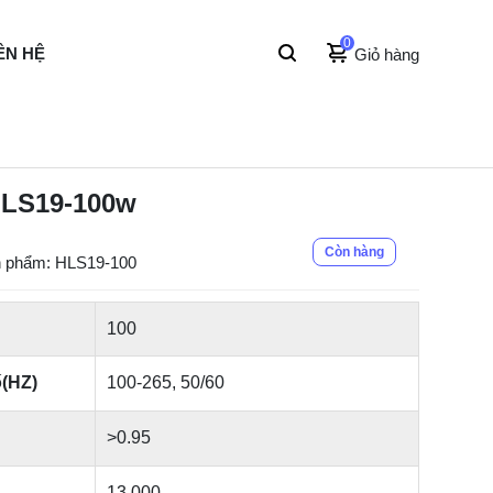
0
ÊN HỆ
Giỏ hàng
LS19-100w
Còn hàng
 phẩm: HLS19-100
100
ố(HZ)
100-265, 50/60
>0.95
13.000