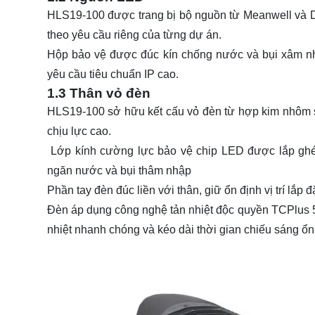
HLS19-100 được trang bị bộ nguồn từ Meanwell và 
theo yêu cầu riêng của từng dự án.
Hộp bảo vệ được đúc kín chống nước và bụi xâm nhập
yêu cầu tiêu chuẩn IP cao.
1.3 Thân vỏ đèn
HLS19-100 sở hữu kết cấu vỏ đèn từ hợp kim nhôm 
chịu lực cao.
Lớp kính cường lực bảo vệ chip LED được lắp ghép
ngăn nước và bụi thâm nhập
Phần tay đèn đúc liền với thân, giữ ổn định vị trí lắp đặ
Đèn áp dụng công nghệ tản nhiệt độc quyền TCPlus 5s 
nhiệt nhanh chóng và kéo dài thời gian chiếu sáng ổn