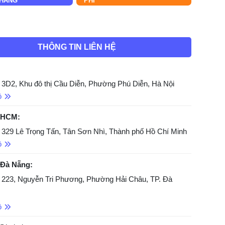
HÀNG
PHÍ
THÔNG TIN LIÊN HỆ
 3D2, Khu đô thị Cầu Diễn, Phường Phú Diễn, Hà Nội
ồ
 HCM:
 329 Lê Trọng Tấn, Tân Sơn Nhì, Thành phố Hồ Chí Minh
ồ
 Đà Nẵng:
 223, Nguyễn Tri Phương, Phường Hải Châu, TP. Đà
ồ