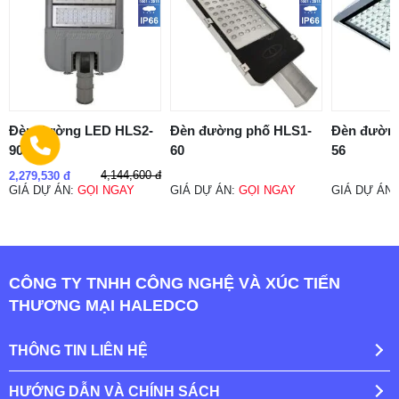
Đèn đường LED HLS2-
Đèn đường phố HLS1-
Đèn đườn
90W
60
56
4,144,600 đ
2,279,530 đ
GIÁ DỰ ÁN:
GỌI NGAY
GIÁ DỰ ÁN:
GỌI NGAY
GIÁ DỰ ÁN
CÔNG TY TNHH CÔNG NGHỆ VÀ XÚC TIẾN
THƯƠNG MẠI HALEDCO
THÔNG TIN LIÊN HỆ
HƯỚNG DẪN VÀ CHÍNH SÁCH