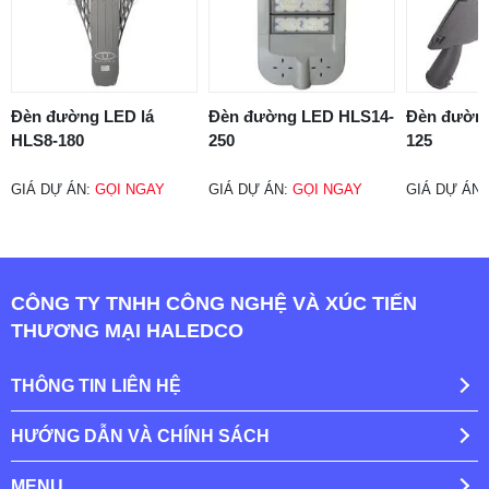
Đèn đường LED lá
Đèn đường LED HLS14-
Đèn đườn
HLS8-180
250
125
GIÁ DỰ ÁN:
GỌI NGAY
GIÁ DỰ ÁN:
GỌI NGAY
GIÁ DỰ ÁN
CÔNG TY TNHH CÔNG NGHỆ VÀ XÚC TIẾN
THƯƠNG MẠI HALEDCO
THÔNG TIN LIÊN HỆ
HƯỚNG DẪN VÀ CHÍNH SÁCH
MENU