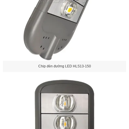
Chip đèn đường LED HLS13-150