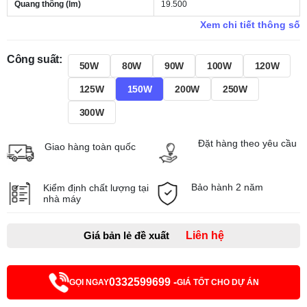
Quang thông (lm)
19.500
Xem chi tiết thông số
Công suất:
50W
80W
90W
100W
120W
125W
150W
200W
250W
300W
Đặt hàng theo yêu cầu
Giao hàng toàn quốc
Bảo hành 2 năm
Kiểm định chất lượng tại
nhà máy
Giá bản lẻ đề xuất
Liên hệ
0332599699 -
GỌI NGAY
GIÁ TỐT CHO DỰ ÁN