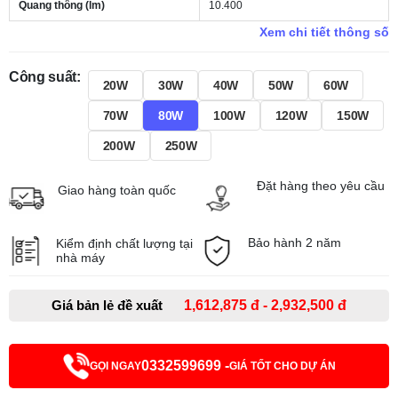
Quang thông (lm)
10.400
Xem chi tiết thông số
Công suất:
20W
30W
40W
50W
60W
70W
80W
100W
120W
150W
200W
250W
Đặt hàng theo yêu cầu
Giao hàng toàn quốc
Bảo hành 2 năm
Kiểm định chất lượng tại
nhà máy
Giá bản lẻ đề xuất
1,612,875 đ - 2,932,500 đ
0332599699 -
GỌI NGAY
GIÁ TỐT CHO DỰ ÁN