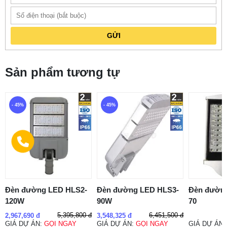
GỬI
Sản phẩm tương tự
- 45%
- 45%
Đèn đường LED HLS2-
Đèn đường LED HLS3-
Đèn đườn
120W
90W
70
5,395,800 đ
6,451,500 đ
2,967,690 đ
3,548,325 đ
GIÁ DỰ ÁN:
GỌI NGAY
GIÁ DỰ ÁN:
GỌI NGAY
GIÁ DỰ ÁN