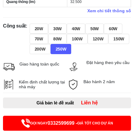
Quang thông (lm)
32.500
Xem chi tiết thông số
Công suất:
20W
30W
40W
50W
60W
70W
80W
100W
120W
150W
200W
250W
Đặt hàng theo yêu cầu
Giao hàng toàn quốc
Bảo hành 2 năm
Kiểm định chất lượng tại
nhà máy
Giá bản lẻ đề xuất
Liên hệ
0332599699 -
GỌI NGAY
GIÁ TỐT CHO DỰ ÁN