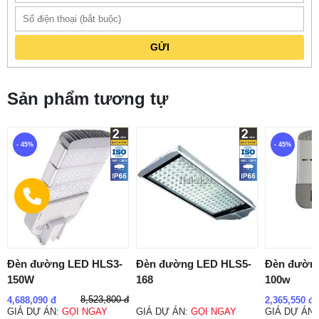
GỬI
Sản phẩm tương tự
- 45%
- 45%
Đèn đường LED HLS3-
Đèn đường LED HLS5-
Đèn đườn
150W
168
100w
8,523,800 đ
4,688,090 đ
2,365,550 đ
GIÁ DỰ ÁN:
GỌI NGAY
GIÁ DỰ ÁN:
GỌI NGAY
GIÁ DỰ ÁN