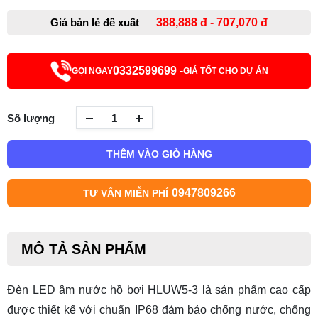
Giá bản lẻ đề xuất
388,888 đ - 707,070 đ
0332599699 -
GỌI NGAY
GIÁ TỐT CHO DỰ ÁN
Số lượng
THÊM VÀO GIỎ HÀNG
0947809266
TƯ VẤN MIỄN PHÍ
MÔ TẢ SẢN PHẨM
Đèn LED âm nước hồ bơi HLUW5-3 là sản phẩm cao cấp
được thiết kế với chuẩn IP68 đảm bảo chống nước, chống