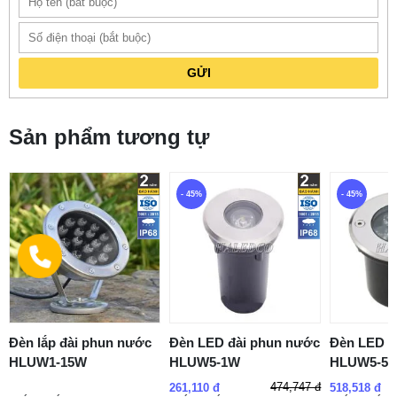
GỬI
Sản phẩm tương tự
- 45%
- 45%
Đèn lắp đài phun nước
Đèn LED đài phun nước
Đèn LED 
HLUW1-15W
HLUW5-1W
HLUW5-5
474,747 đ
261,110 đ
518,518 đ