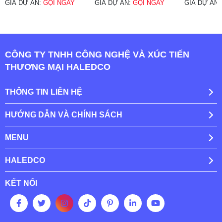
GIÁ DỰ ÁN:
GỌI NGAY
GIÁ DỰ ÁN:
GỌI NGAY
GIÁ DỰ ÁN
CÔNG TY TNHH CÔNG NGHỆ VÀ XÚC TIẾN
THƯƠNG MẠI HALEDCO
THÔNG TIN LIÊN HỆ
HƯỚNG DẪN VÀ CHÍNH SÁCH
MENU
HALEDCO
KẾT NỐI