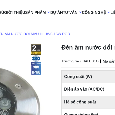
HỦ
GIỚI THIỆU
SẢN PHẨM
DỰ ÁN
TƯ VẤN
CÔNG NGHỆ
LI
ÈN ÂM NƯỚC ĐỔI MÀU HLUW5-15W RGB
Đèn âm nước đổ
Mã sả
Thương hiệu: HALEDCO
Công suất (W)
Điện áp vào (AC/DC)
Hệ số công suất
Quang thông (lm)