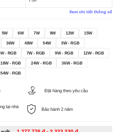
Xem chi tiết thông số
5W
6W
7W
9W
12W
15W
36W
48W
54W
3W - RGB
6W - RGB
7W - RGB
9W - RGB
12W - RGB
18W - RGB
24W - RGB
36W - RGB
54W - RGB
c
Đặt hàng theo yêu cầu
ng tại nhà
Bảo hành 2 năm
1,277,776 đ - 2,323,230 đ
ề xuất