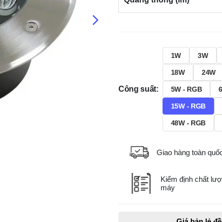
1W
3W
18W
24W
Công suất:
5W - RGB
15W - RGB
48W - RGB
Giao hàng toàn quố
Kiểm định chất lượ
máy
Giá bản lẻ đ