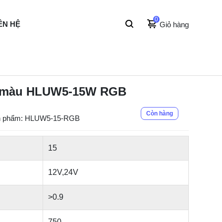
0
ÊN HỆ
Giỏ hàng
i màu HLUW5-15W RGB
Còn hàng
n phẩm: HLUW5-15-RGB
15
12V,24V
>0.9
750