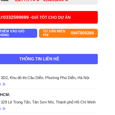
0332599699 -
AY
GIÁ TỐT CHO DỰ ÁN
THÊM VÀO GIỎ
TƯ VẤN MIỄN
0947809266
HÀNG
PHÍ
THÔNG TIN LIÊN HỆ
 3D2, Khu đô thị Cầu Diễn, Phường Phú Diễn, Hà Nội
ồ
 HCM:
 329 Lê Trọng Tấn, Tân Sơn Nhì, Thành phố Hồ Chí Minh
ồ