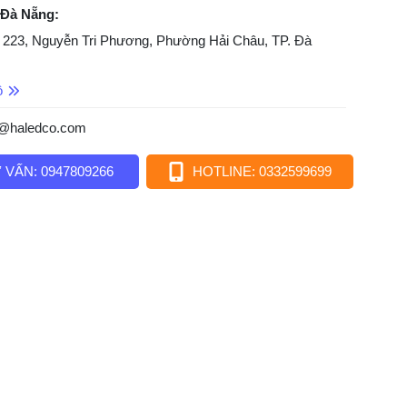
 Đà Nẵng:
 223, Nguyễn Tri Phương, Phường Hải Châu, TP. Đà
ồ
o@haledco.com
 VẤN: 0947809266
HOTLINE: 0332599699