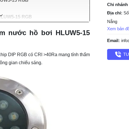
HLUW5-15 RGB
Chi nhánh
Địa chỉ:
Số
 HLUW5-15 RGB
Nẵng
Xem bản đ
âm nước hồ bơi HLUW5-15
Email:
inf
TƯ
hip DIP RGB có CRI >40Ra mang tính thẩm
ông gian chiếu sáng.