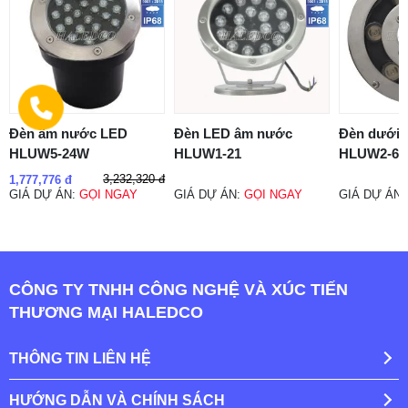
Đèn âm nước LED
Đèn LED âm nước
Đèn dưới
HLUW5-24W
HLUW1-21
HLUW2-6
3,232,320 đ
1,777,776 đ
GIÁ DỰ ÁN:
GỌI NGAY
GIÁ DỰ ÁN:
GỌI NGAY
GIÁ DỰ ÁN
CÔNG TY TNHH CÔNG NGHỆ VÀ XÚC TIẾN
THƯƠNG MẠI HALEDCO
THÔNG TIN LIÊN HỆ
HƯỚNG DẪN VÀ CHÍNH SÁCH