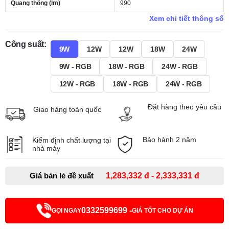
Quang thông (lm)
990
Xem chi tiết thông số
Công suất:
9W
12W
12W
18W
24W
9W - RGB
18W - RGB
24W - RGB
12W - RGB
18W - RGB
24W - RGB
Đặt hàng theo yêu cầu
Giao hàng toàn quốc
Bảo hành 2 năm
Kiểm định chất lượng tại
nhà máy
Giá bản lẻ đề xuất
1,283,332 đ - 2,333,331 đ
0332599699 -
GỌI NGAY
GIÁ TỐT CHO DỰ ÁN