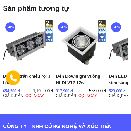
Sản phẩm tương tự
- 45%
- 45%
- 45%
Đèn âm trần chiếu rọi 3
Đèn Downlight vuông
Đèn LED â
bóng
HLDLV12-12w
siêu sáng
1,190,000 đ
578,000 đ
654,500 đ
317,900 đ
523,600 đ
GIÁ DỰ ÁN:
GỌI NGAY
GIÁ DỰ ÁN:
GỌI NGAY
GIÁ DỰ ÁN
CÔNG TY TNHH CÔNG NGHỆ VÀ XÚC TIẾN