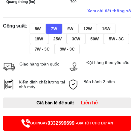
Quang thông (lm)
700
Xem chi tiết thông số
Công suất:
5W
7W
9W
12W
15W
18W
25W
30W
50W
5W - 3C
7W - 3C
9W - 3C
Đặt hàng theo yêu cầu
Giao hàng toàn quốc
Bảo hành 2 năm
Kiểm định chất lượng tại
nhà máy
Giá bản lẻ đề xuất
Liên hệ
0332599699 -
GỌI NGAY
GIÁ TỐT CHO DỰ ÁN