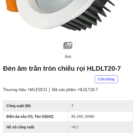
Ảnh
Đèn âm trần tròn chiếu rọi HLDLT20-7
Còn hàng
Thương hiệu: HALEDCO
Mã sản phẩm: HLDLT20-7
Công suất (W)
7
Điện áp vào (V), Tần Số(HZ)
85-265, 50/60
Hệ số công suất
>0.7