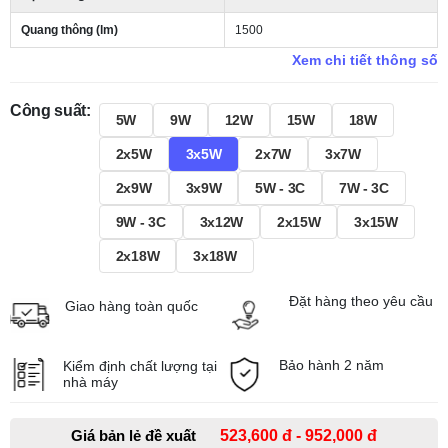
Quang thông (lm)
1500
Xem chi tiết thông số
Công suất:
5W
9W
12W
15W
18W
2x5W
3x5W
2x7W
3x7W
2x9W
3x9W
5W - 3C
7W - 3C
9W - 3C
3x12W
2x15W
3x15W
2x18W
3x18W
Đặt hàng theo yêu cầu
Giao hàng toàn quốc
Bảo hành 2 năm
Kiểm định chất lượng tại
nhà máy
Giá bản lẻ đề xuất
523,600 đ - 952,000 đ