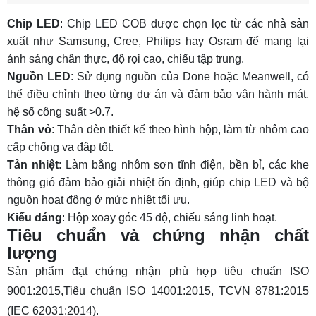
Chip LED
: Chip LED COB được chọn lọc từ các nhà sản
xuất như Samsung, Cree, Philips hay Osram để mang lại
ánh sáng chân thực, độ rọi cao, chiếu tập trung.
Nguồn LED
: Sử dụng nguồn của Done hoặc Meanwell, có
thể điều chỉnh theo từng dự án và đảm bảo vận hành mát,
hệ số công suất >0.7.
Thân vỏ
: Thân đèn thiết kế theo hình hộp, làm từ nhôm cao
cấp chống va đập tốt.
Tản nhiệt
: Làm bằng nhôm sơn tĩnh điện, bền bỉ, các khe
thông gió đảm bảo giải nhiệt ổn định, giúp chip LED và bộ
nguồn hoạt động ở mức nhiệt tối ưu.
Kiểu dáng
: Hộp xoay góc 45 độ, chiếu sáng linh hoạt.
Tiêu chuẩn và chứng nhận chất
lượng
Sản phẩm đạt chứng nhận phù hợp tiêu chuẩn ISO
9001:2015,Tiêu chuẩn ISO 14001:2015, TCVN 8781:2015
(IEC 62031:2014).