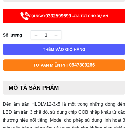
0332599699 -
GỌI NGAY
GIÁ TỐT CHO DỰ ÁN
Số lượng
THÊM VÀO GIỎ HÀNG
0947809266
TƯ VẤN MIỄN PHÍ
MÔ TẢ SẢN PHẨM
Đèn âm trần HLDLV12-3x5 là một trong những dòng
đèn
LED âm trần 3 chế độ
, sử dụng chip COB nhập khẩu từ các
thương hiệu nổi tiếng. Model cho phép sử dụng linh hoạt 3