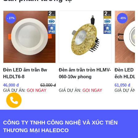
- 27%
- 45%
Đèn LED âm trần 8w
Đèn âm trần tròn HLMV-
Đèn LED â
HLDLT6-8
060-10w phong
ếch HLDL
63,000 đ
46,000 đ
61,050 đ
GIÁ DỰ ÁN:
GỌI NGAY
GIÁ DỰ ÁN:
GỌI NGAY
GIÁ DỰ ÁN
CÔNG TY TNHH CÔNG NGHỆ VÀ XÚC TIẾN
THƯƠNG MẠI HALEDCO