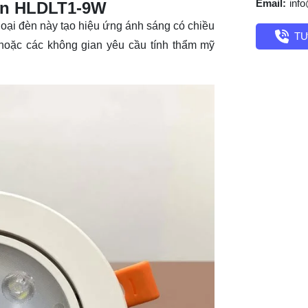
Email:
inf
rần HLDLT1-9W
loại đèn này tạo hiệu ứng ánh sáng có chiều
TƯ
 hoặc các không gian yêu cầu tính thẩm mỹ