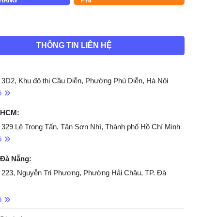
HÀNG
PHÍ
THÔNG TIN LIÊN HỆ
 3D2, Khu đô thị Cầu Diễn, Phường Phú Diễn, Hà Nội
ồ
 HCM:
 329 Lê Trọng Tấn, Tân Sơn Nhì, Thành phố Hồ Chí Minh
ồ
 Đà Nẵng:
 223, Nguyễn Tri Phương, Phường Hải Châu, TP. Đà
ồ