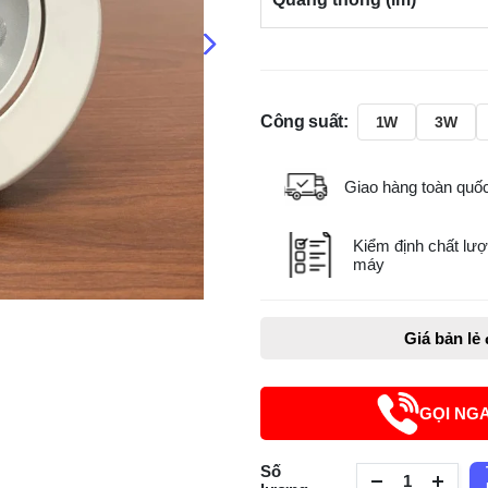
Công suất:
1W
3W
Giao hàng toàn quố
Kiểm định chất lượ
máy
Giá bản lẻ
GỌI NG
Số