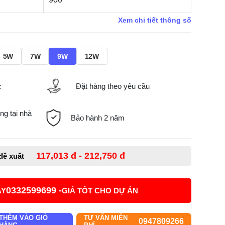
Xem chi tiết thông số
5W
7W
9W
12W
c
Đặt hàng theo yêu cầu
ng tại nhà
Bảo hành 2 năm
117,013 đ - 212,750 đ
 đề xuất
0332599699 -
AY
GIÁ TỐT CHO DỰ ÁN
THÊM VÀO GIỎ
TƯ VẤN MIỄN
0947809266