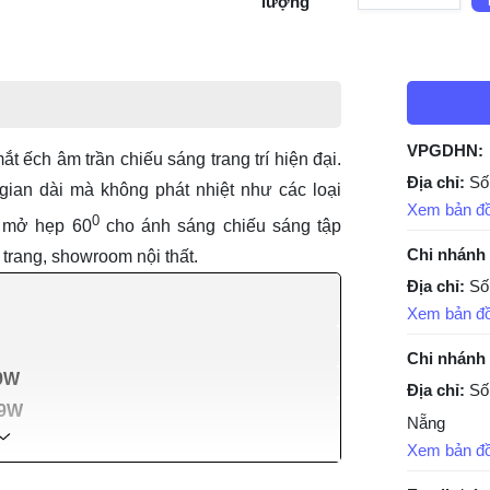
lượng
VPGDHN:
ắt ếch âm trần
chiếu sáng trang trí hiện đại.
Địa chỉ:
Số
gian dài mà không phát nhiệt như các loại
Xem bản đ
0
c mở hẹp 60
cho ánh sáng chiếu sáng tập
Chi nhánh
 trang, showroom nội thất.
Địa chỉ:
Số
Xem bản đ
Chi nhánh
-9W
Địa chỉ:
Số
-9W
Nẵng
Xem bản đ