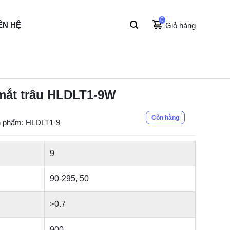
0
ÊN HỆ
Giỏ hàng
mắt trâu HLDLT1-9W
Còn hàng
 phẩm: HLDLT1-9
9
90-295, 50
>0.7
900