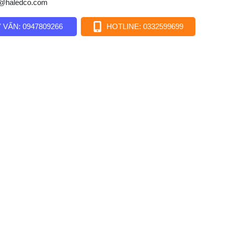
o@haledco.com
 VẤN: 0947809266
HOTLINE: 0332599699