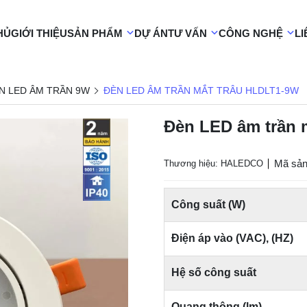
HỦ
GIỚI THIỆU
SẢN PHẨM
DỰ ÁN
TƯ VẤN
CÔNG NGHỆ
LI
N LED ÂM TRẦN 9W
ĐÈN LED ÂM TRẦN MẮT TRÂU HLDLT1-9W
Đèn LED âm trần 
Mã sản
Thương hiệu: HALEDCO
Công suất (W)
Điện áp vào (VAC), (HZ)
Hệ số công suất
Quang thông (lm)