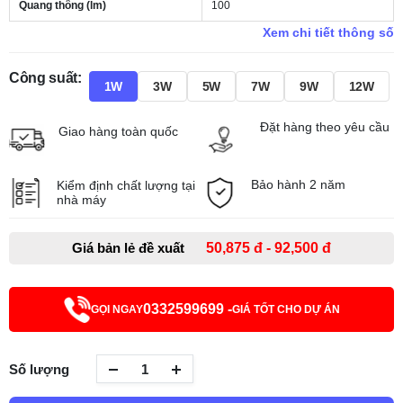
Quang thông (lm)
100
Xem chi tiết thông số
Công suất:
1W
3W
5W
7W
9W
12W
Đặt hàng theo yêu cầu
Giao hàng toàn quốc
Bảo hành 2 năm
Kiểm định chất lượng tại
nhà máy
Giá bản lẻ đề xuất
50,875 đ - 92,500 đ
0332599699 -
GỌI NGAY
GIÁ TỐT CHO DỰ ÁN
Số lượng