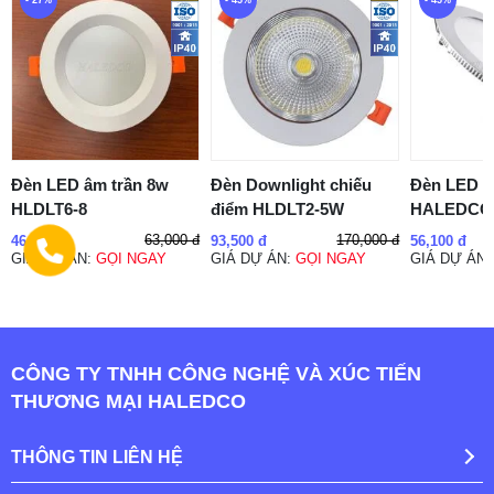
Đèn LED âm trần 8w
Đèn Downlight chiếu
Đèn LED â
HLDLT6-8
điểm HLDLT2-5W
HALEDCO 
63,000 đ
170,000 đ
46,000 đ
93,500 đ
56,100 đ
GIÁ DỰ ÁN:
GỌI NGAY
GIÁ DỰ ÁN:
GỌI NGAY
GIÁ DỰ ÁN
CÔNG TY TNHH CÔNG NGHỆ VÀ XÚC TIẾN
THƯƠNG MẠI HALEDCO
THÔNG TIN LIÊN HỆ