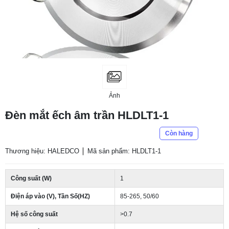
Ảnh
Đèn mắt ếch âm trần HLDLT1-1
Còn hàng
Thương hiệu: HALEDCO
Mã sản phẩm: HLDLT1-1
Công suất (W)
1
Điện áp vào (V), Tần Số(HZ)
85-265, 50/60
Hệ số công suất
>0.7