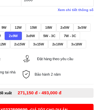
Xem chi tiết thông số
9W
12W
15W
18W
2x5W
3x5W
W
2x9W
3x9W
5W - 3C
7W - 3C
12W
2x15W
3x15W
2x18W
3x18W
c
Đặt hàng theo yêu cầu
ng tại nhà
Bảo hành 2 năm
271,150 đ - 493,000 đ
 đề xuất
0332599699 -
AY
GIÁ TỐT CHO DỰ ÁN