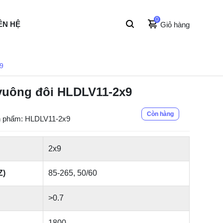
0
ÊN HỆ
Giỏ hàng
9
vuông đôi HLDLV11-2x9
Còn hàng
 phẩm: HLDLV11-2x9
2x9
Z)
85-265, 50/60
>0.7
1800