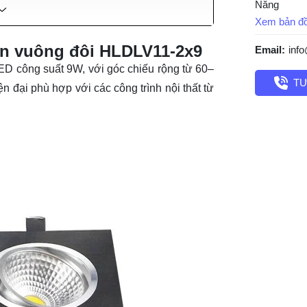
Nẵng
Xem bản đ
ần vuông đôi HLDLV11-2x9
Email:
inf
ED công suất 9W, với góc chiếu rộng từ 60–
TƯ
iện đại phù hợp với các công trình nội thất từ