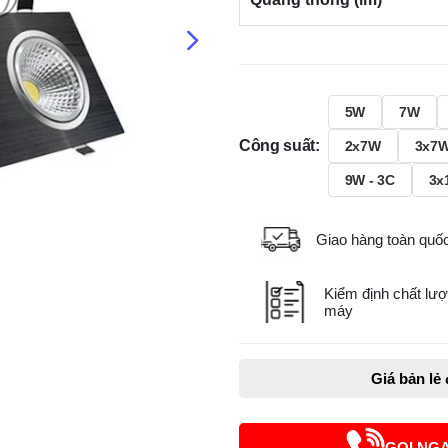
5W
7W
Công suất:
2x7W
3x7
9W - 3C
3x
Giao hàng toàn quố
Kiểm định chất lượ
máy
Giá bản lẻ
GỌI NG