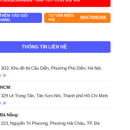
THÊM VÀO GIỎ
TƯ VẤN MIỄN
0947809266
HÀNG
PHÍ
THÔNG TIN LIÊN HỆ
 3D2, Khu đô thị Cầu Diễn, Phường Phú Diễn, Hà Nội
ồ
 HCM:
 329 Lê Trọng Tấn, Tân Sơn Nhì, Thành phố Hồ Chí Minh
ồ
 Đà Nẵng:
 223, Nguyễn Tri Phương, Phường Hải Châu, TP. Đà