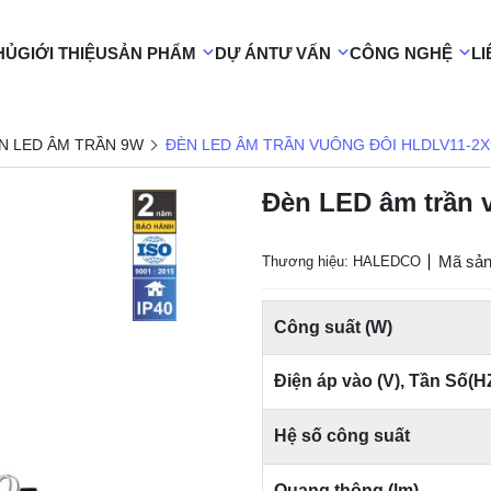
HỦ
GIỚI THIỆU
SẢN PHẨM
DỰ ÁN
TƯ VẤN
CÔNG NGHỆ
LI
N LED ÂM TRẦN 9W
ĐÈN LED ÂM TRẦN VUÔNG ĐÔI HLDLV11-2X
Đèn LED âm trần 
Mã sản
Thương hiệu: HALEDCO
Công suất (W)
Điện áp vào (V), Tần Số(H
Hệ số công suất
Quang thông (lm)