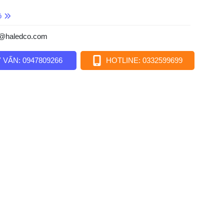
ồ
o@haledco.com
 VẤN: 0947809266
HOTLINE: 0332599699