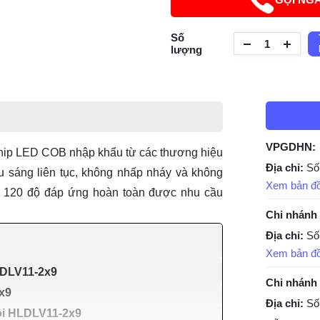
Số
lượng
VPGDHN:
hip LED COB nhập khẩu từ các thương hiệu
Địa chỉ:
Số
ếu sáng liên tục, không nhấp nháy và không
Xem bản đ
n 120 độ đáp ứng hoàn toàn được nhu cầu
Chi nhánh
Địa chỉ:
Số
Xem bản đ
LDLV11-2x9
Chi nhánh
x9
Địa chỉ:
Số
ôi HLDLV11-2x9