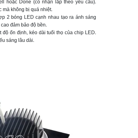
l hoặc Done (có nhận lắp theo yêu cầu).
c mà không bị quá nhiệt.
 hợp 2 bóng LED cạnh nhau tạo ra ánh sáng
 cao đảm bảo độ bền.
t độ ổn định, kéo dài tuổi thọ của chip LED.
ếu sáng lâu dài.