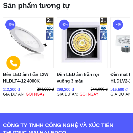
Sản phẩm tương tự
- 45%
- 45%
- 40%
Đèn LED âm trần 12W
Đèn LED âm trần rọi
Đèn mắt tr
HLDLT4-12 4000K
vuông 3 màu
HLDLV2-1
204,000 đ
544,000 đ
112,200 đ
299,200 đ
516,600 đ
GIÁ DỰ ÁN:
GỌI NGAY
GIÁ DỰ ÁN:
GỌI NGAY
GIÁ DỰ ÁN
CÔNG TY TNHH CÔNG NGHỆ VÀ XÚC TIẾN
THƯƠNG MẠI HALEDCO