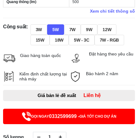
Quang thông (lm)
500
Xem chi tiết thông số
Công suất:
3W
5W
7W
9W
12W
15W
18W
5W - 3C
7W - RGB
Đặt hàng theo yêu cầu
Giao hàng toàn quốc
Bảo hành 2 năm
Kiểm định chất lượng tại
nhà máy
Giá bản lẻ đề xuất
Liên hệ
0332599699 -
GỌI NGAY
GIÁ TỐT CHO DỰ ÁN
Số lượng