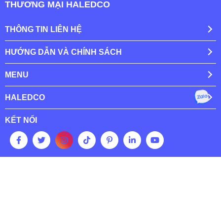
THƯƠNG MẠI HALEDCO
THÔNG TIN LIÊN HỆ
HƯỚNG DẪN VÀ CHÍNH SÁCH
MENU
HALEDCO
KẾT NỐI