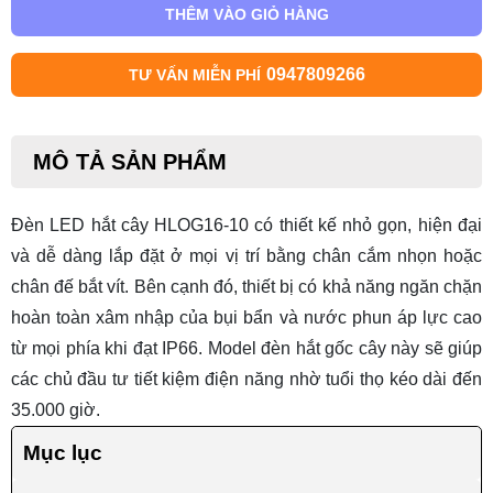
THÊM VÀO GIỎ HÀNG
0947809266
TƯ VẤN MIỄN PHÍ
MÔ TẢ SẢN PHẨM
Đèn LED hắt cây HLOG16-10 có thiết kế nhỏ gọn, hiện đại
và dễ dàng lắp đặt ở mọi vị trí bằng chân cắm nhọn hoặc
chân đế bắt vít. Bên cạnh đó, thiết bị có khả năng ngăn chặn
hoàn toàn xâm nhập của bụi bẩn và nước phun áp lực cao
từ mọi phía khi đạt IP66. Model
đèn hắt gốc cây
này sẽ giúp
các chủ đầu tư tiết kiệm điện năng nhờ tuổi thọ kéo dài đến
35.000 giờ.
Mục lục