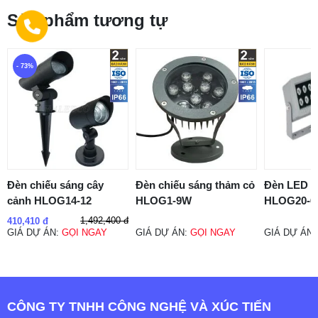
Sản phẩm tương tự
- 73%
Đèn chiếu sáng cây
Đèn chiếu sáng thảm cỏ
Đèn LED c
cảnh HLOG14-12
HLOG1-9W
HLOG20-6
1,492,400 đ
410,410 đ
GIÁ DỰ ÁN:
GỌI NGAY
GIÁ DỰ ÁN:
GỌI NGAY
GIÁ DỰ ÁN
CÔNG TY TNHH CÔNG NGHỆ VÀ XÚC TIẾN