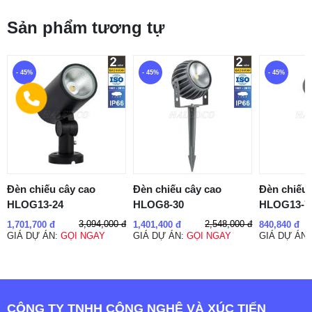
Sản phẩm tương tự
- 45%
- 45%
- 45%
Đèn chiếu cây cao
Đèn chiếu cây cao
Đèn chiếu 
HLOG13-24
HLOG8-30
HLOG13-7
3,094,000 đ
2,548,000 đ
1,701,700 đ
1,401,400 đ
840,840 đ
GIÁ DỰ ÁN:
GỌI NGAY
GIÁ DỰ ÁN:
GỌI NGAY
GIÁ DỰ ÁN
CÔNG TY TNHH CÔNG NGHỆ VÀ XÚC TIẾN