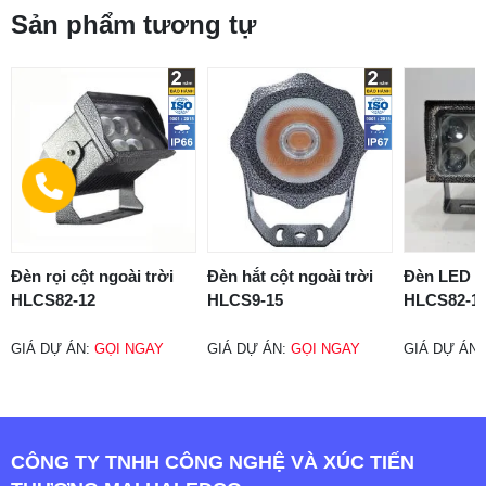
Sản phẩm tương tự
Đèn rọi cột ngoài trời
Đèn hắt cột ngoài trời
Đèn LED h
HLCS82-12
HLCS9-15
HLCS82-1
GIÁ DỰ ÁN:
GỌI NGAY
GIÁ DỰ ÁN:
GỌI NGAY
GIÁ DỰ ÁN
CÔNG TY TNHH CÔNG NGHỆ VÀ XÚC TIẾN