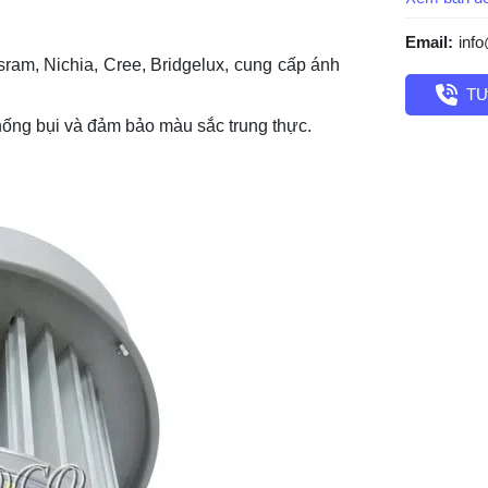
Email:
inf
am, Nichia, Cree, Bridgelux, cung cấp ánh
TƯ
chống bụi và đảm bảo màu sắc trung thực.