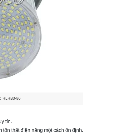
ng HLHB3-80
 tín.
m tổn thất điện năng một cách ổn định.