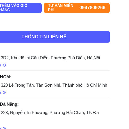
THÊM VÀO GIỎ
TƯ VẤN MIỄN
0947809266
HÀNG
PHÍ
THÔNG TIN LIÊN HỆ
 3D2, Khu đô thị Cầu Diễn, Phường Phú Diễn, Hà Nội
ồ
 HCM:
 329 Lê Trọng Tấn, Tân Sơn Nhì, Thành phố Hồ Chí Minh
ồ
 Đà Nẵng:
 223, Nguyễn Tri Phương, Phường Hải Châu, TP. Đà
ồ