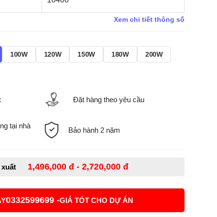
Xem chi tiết thông số
100W
120W
150W
180W
200W
c
Đặt hàng theo yêu cầu
ng tại nhà
Bảo hành 2 năm
1,496,000 đ - 2,720,000 đ
ề xuất
0332599699 -
AY
GIÁ TỐT CHO DỰ ÁN