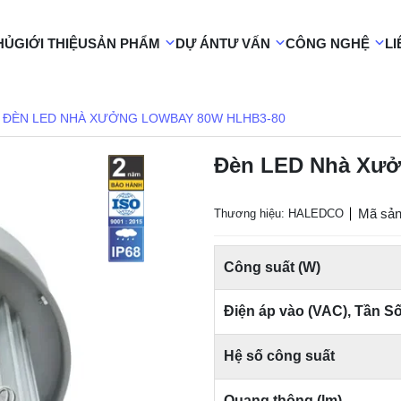
HỦ
GIỚI THIỆU
SẢN PHẨM
DỰ ÁN
TƯ VẤN
CÔNG NGHỆ
LI
ĐÈN LED NHÀ XƯỞNG LOWBAY 80W HLHB3-80
Đèn LED Nhà Xưở
Mã sản
Thương hiệu: HALEDCO
Công suất (W)
Điện áp vào (VAC), Tần S
Hệ số công suất
Quang thông (lm)