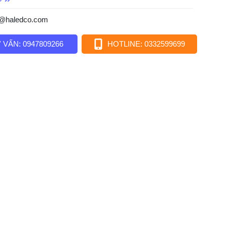
o@haledco.com
 VẤN: 0947809266
HOTLINE: 0332599699