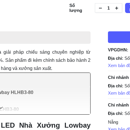
Số
lượng
VPGDHN:
giải pháp chiếu sáng chuyên nghiệp từ
Địa chỉ:
Số
0%. Sản phẩm đi kèm chính sách bảo hành 2
Xem bản đ
 hàng và xưởng sản xuất.
Chi nhánh
Địa chỉ:
Số
owbay HLHB3-80
Xem bản đ
Chi nhánh
HLHB3-80
Địa chỉ:
Số
Nẵng
n LED Nhà Xưởng Lowbay
Xem bản đ