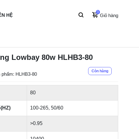
0
ÊN HỆ
Giỏ hàng
ng Lowbay 80w HLHB3-80
Còn hàng
 phẩm: HLHB3-80
80
ố(HZ)
100-265, 50/60
>0.95
10400