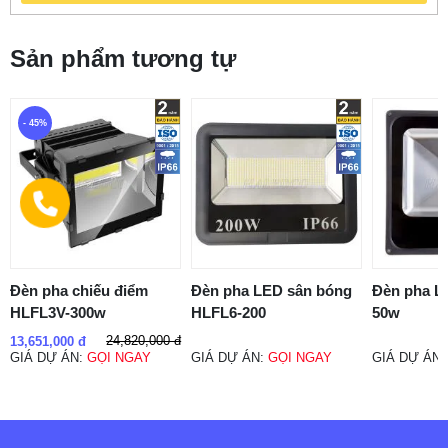
Sản phẩm tương tự
- 45%
Đèn pha chiếu điểm
Đèn pha LED sân bóng
Đèn pha L
HLFL3V-300w
HLFL6-200
50w
24,820,000 đ
13,651,000 đ
GIÁ DỰ ÁN:
GỌI NGAY
GIÁ DỰ ÁN:
GỌI NGAY
GIÁ DỰ ÁN