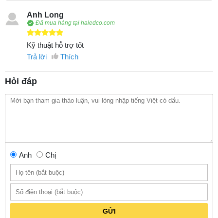
Anh Long
Đã mua hàng tại haledco.com
Kỹ thuật hỗ trợ tốt
Trả lời
Thích
Hỏi đáp
Anh
Chị
GỬI