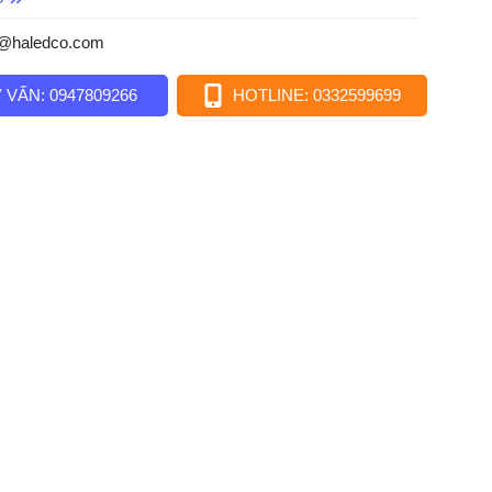
o@haledco.com
 VẤN: 0947809266
HOTLINE: 0332599699