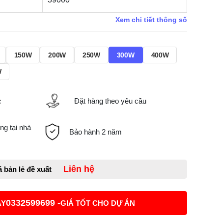
Xem chi tiết thông số
150W
200W
250W
300W
400W
W
c
Đặt hàng theo yêu cầu
ng tại nhà
Bảo hành 2 năm
Liên hệ
á bản lẻ đề xuất
0332599699 -
AY
GIÁ TỐT CHO DỰ ÁN