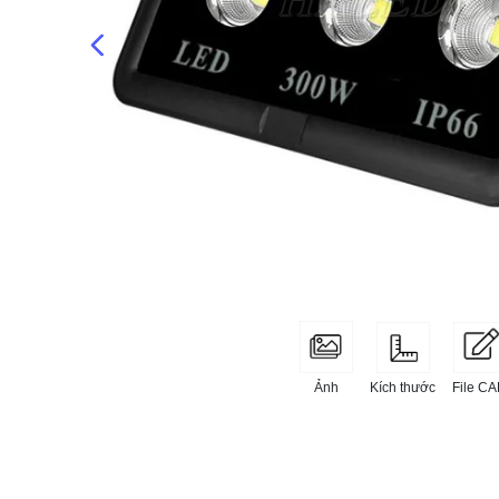
Kích thước
File C
Ảnh