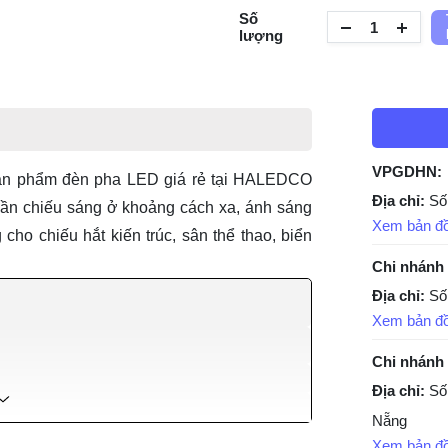
Số
lượng
VPGDHN:
sản phẩm
đèn pha LED giá rẻ
tại HALEDCO
Địa chỉ:
Số
cần chiếu sáng ở khoảng cách xa, ánh sáng
Xem bản đ
cho chiếu hắt kiến trúc, sân thể thao, biển
Chi nhánh
Địa chỉ:
Số
Xem bản đ
Chi nhánh
Địa chỉ:
Số
Nẵng
Xem bản đ