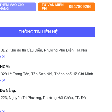
THÊM VÀO GIỎ
TƯ VẤN MIỄN
0947809266
HÀNG
PHÍ
THÔNG TIN LIÊN HỆ
 3D2, Khu đô thị Cầu Diễn, Phường Phú Diễn, Hà Nội
ồ
 HCM:
 329 Lê Trọng Tấn, Tân Sơn Nhì, Thành phố Hồ Chí Minh
ồ
 Đà Nẵng:
 223, Nguyễn Tri Phương, Phường Hải Châu, TP. Đà
ồ