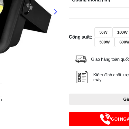
50W
100W
Công suất:
500W
600
Giao hàng toàn quố
Kiểm định chất lượ
máy
Gi
AD
GỌI NG