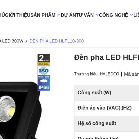
HỦ
GIỚI THIỆU
SẢN PHẨM
DỰ ÁN
TƯ VẤN
CÔNG NGHỆ
LI
A LED 300W
ĐÈN PHA LED HLFL10-300
Đèn pha LED HLF
Mã sản
Thương hiệu: HALEDCO
Công suất (W)
Điện áp vào (VAC),(HZ)
Hệ số công suất
Quang thông (lm)