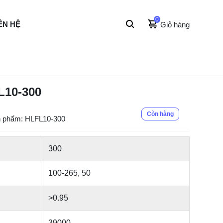
0
ÊN HỆ
Giỏ hàng
L10-300
Còn hàng
 phẩm: HLFL10-300
300
100-265, 50
>0.95
39000