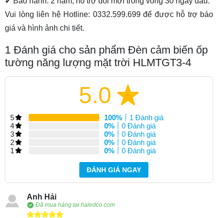
✔ Bảo hành: 2 năm, hỗ trợ đổi mới trong vòng 30 ngày đầu.
Vui lòng liên hệ Hotline: 0332.599.699 để được hỗ trợ báo
giá và hình ảnh chi tiết.
1
Đánh giá cho sản phẩm Đèn cảm biến ốp
tường năng lượng mặt trời HLMTGT3-4
5.0
5
100%
1 Đánh giá
4
0%
0 Đánh giá
3
0%
0 Đánh giá
2
0%
0 Đánh giá
1
0%
0 Đánh giá
ĐÁNH GIÁ NGAY
Anh Hải
Đã mua hàng tại haledco.com