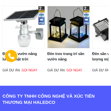
Đèn sân vườn năng
Đèn treo trang trí sân
Đèn sân v
lượng mặt trời
vườn năng
lượng mặt 
GIÁ DỰ ÁN:
GỌI NGAY
GIÁ DỰ ÁN:
GỌI NGAY
GIÁ DỰ ÁN
CÔNG TY TNHH CÔNG NGHỆ VÀ XÚC TIẾN
THƯƠNG MẠI HALEDCO