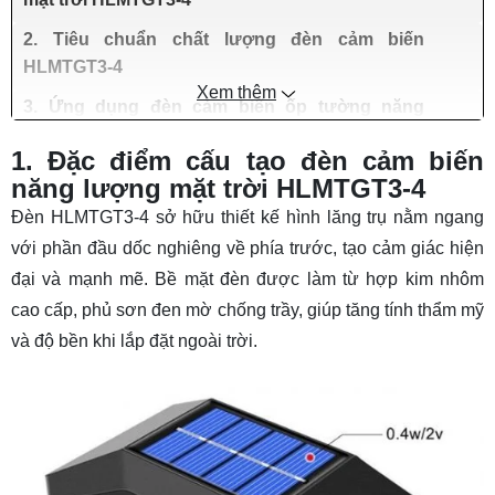
2. Tiêu chuẩn chất lượng đèn cảm biến
HLMTGT3-4
Xem thêm
3. Ứng dụng đèn cảm biến ốp tường năng
lượng HLMTGT3-4
1. Đặc điểm cấu tạo đèn cảm biến
4. Quyền lợi mua đèn cảm biến ốp tường
năng lượng mặt trời HLMTGT3-4
HLMTGT3-4
Đèn HLMTGT3-4 sở hữu thiết kế hình lăng trụ nằm ngang
với phần đầu dốc nghiêng về phía trước, tạo cảm giác hiện
đại và mạnh mẽ. Bề mặt đèn được làm từ hợp kim nhôm
cao cấp, phủ sơn đen mờ chống trầy, giúp tăng tính thẩm mỹ
và độ bền khi lắp đặt ngoài trời.