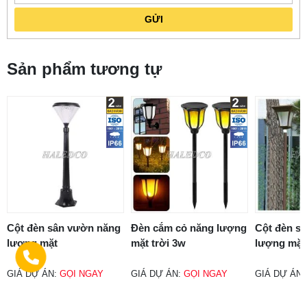
GỬI
Sản phẩm tương tự
Cột đèn sân vườn năng
Đèn cắm cỏ năng lượng
Cột đèn s
lượng mặt
mặt trời 3w
lượng mặt
GIÁ DỰ ÁN:
GỌI NGAY
GIÁ DỰ ÁN:
GỌI NGAY
GIÁ DỰ ÁN