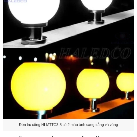
Đèn trụ cổng HLMTTC3-8 có 2 màu ánh sáng trắng và vàng