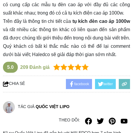
có cung cấp các mẫu tụ đèn cao áp với đầy đủ các công
suất khác nhau; trong đó có cả tụ kích điện cao áp 1000w.
Trên đây là thông tin chi tiết của
tụ kích đèn cao áp 1000w
và rất nhiều các thông tin khác có liên quan đến sản phẩm
đã được chúng tôi giới thiệu đến trong nội dung bài viết trên.
Quý khách có bất kì thắc mắc nào có thể để lại comment
dưới bài viết; Haledco sẽ giải đáp thời gian sớm nhất.
5.0
209
Đánh giá
CHIA SẺ
facebook
twitter
TÁC GIẢ
QUỐC VIỆT LIPO
THEO DÕI:
Kỹ sư Quốc Việt Lipo đã gắn bó với HALEDCO hơn 7 năm kinh