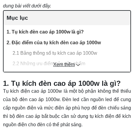
dung bài viết dưới đây.
Mục lục
1. Tụ kích đèn cao áp 1000w là gì?
2. Đặc điểm của tụ kích đèn cao áp 1000w
2.1 Bảng thông số tụ kích cao áp 1000w
2.2 Những ưu điểm của sản phẩm
Xem thêm
3. Ứng dụng của tụ kích đèn cao áp 1000w
1. Tụ kích đèn cao áp 1000w là gì?
4. Sơ đồ đấu dây đèn cao áp 1000w
Tụ kích điện cao áp 1000w là một bộ phận không thể thiếu
4.1 Công tác chuẩn bị dụng cụ đấu nối bóng
của bộ đèn cao áp 1000w. Đèn led cần nguồn led để cung
đèn cao áp 1000w
cấp nguồn điện và mức điện áp phù hợp để đèn chiếu sáng
4.2 Sơ đồ đấu nối bóng đèn điện cao áp 1000w
thì bộ đèn cao áp bắt buộc cần sử dụng tụ kích điện để kích
5. Giá tụ kích đèn cao áp 1000w
nguồn điện cho đèn có thể phát sáng.