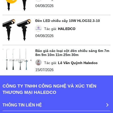
04/08/2026
Đèn LED chiếu cây 10W HLOG32.3-10
Tác giả:
HALEDCO
04/08/2026
Báo giá các loại cột đèn chiếu sáng 6m 7m
8m 9m 10m 11m 25m 30m
Tác giả:
Lê Văn Quỳnh Haledco
15/07/2026
CÔNG TY TNHH CÔNG NGHỆ VÀ XÚC TIẾN
THƯƠNG MẠI HALEDCO
THÔNG TIN LIÊN HỆ