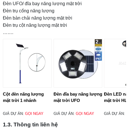
Đèn UFO/ đĩa bay năng lượng mặt trời
Đèn trụ cổng năng lượng
Đèn bàn chải năng lượng mặt trời
Đèn trụ cột năng lượng mặt trời
…….
Cột đèn năng lượng
Đèn đĩa bay năng lượng
Đèn LED nă
mặt trời 1 nhánh
mặt trời UFO
mặt trời H
HLVCD03-MT
HLMTSV15-250
GIÁ DỰ ÁN:
GỌI NGAY
GIÁ DỰ ÁN:
GỌI NGAY
GIÁ DỰ ÁN:
G
1.3. Thông tin liên hệ