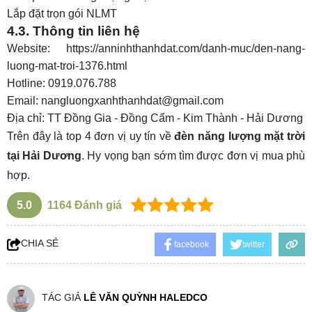
Lắp đặt trọn gói NLMT
4.3. Thông tin liên hệ
Website: https://anninhthanhdat.com/danh-muc/den-nang-
luong-mat-troi-1376.html
Hotline: 0919.076.788
Email: nangluongxanhthanhdat@gmail.com
Địa chỉ: TT Đồng Gia - Đồng Cẩm - Kim Thành - Hải Dương
Trên đây là top 4 đơn vị uy tín về
đèn năng lượng mặt trời
tại Hải Dương
. Hy vọng bạn sớm tìm được đơn vị mua phù
hợp.
5.0
1164
Đánh giá
CHIA SẺ
facebook
twitter
TÁC GIẢ
LÊ VĂN QUỲNH HALEDCO