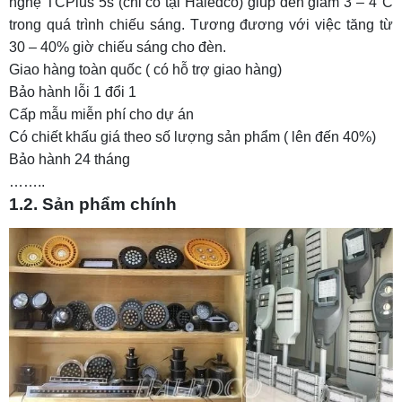
nghệ TCPlus 5s
(chỉ có tại Haledco) giúp đèn giảm 3 – 4°C
trong quá trình chiếu sáng. Tương đương với việc tăng từ
4.1. Đánh giá sơ bộ
30 – 40% giờ chiếu sáng cho đèn.
4.2. Sản phẩm chính
Giao hàng toàn quốc ( có hỗ trợ giao hàng)
Bảo hành lỗi 1 đổi 1
4.3. Thông tin liên hệ
Cấp mẫu miễn phí cho dự án
Có chiết khấu giá theo số lượng sản phẩm ( lên đến 40%)
Bảo hành 24 tháng
……..
1.2. Sản phẩm chính