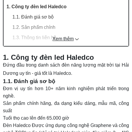
1. Công ty đèn led Haledco
1.1. Đánh giá sơ bộ
1.2. Sản phẩm chính
1.3. Thông tin liên hệ
Xem thêm
2. Việt Solar
1. Công ty đèn led Haledco
2.1. Đánh giá sơ bộ
Đứng đầu trong danh sách đèn năng lượng mặt trời tại Hải
2.2. Sản phẩm chính
Dương uy tín - giá tốt là Haledco.
2.3. Thông tin liên hệ
1.1. Đánh giá sơ bộ
Đơn vị uy tín hơn 10+ năm kinh nghiệm phát triển trong
3. Kitawa - Đại lý Hải Dương
nghề.
3.1. Đánh giá sơ bộ
Sản phẩm chính hãng, đa dạng kiểu dáng, mẫu mã, công
3.2. Sản phẩm chính
suất
Tuổi thọ cao lên đến 65.000 giờ
3.3. Thông tin liên hệ
Đèn Haledco Được ứng dụng
công nghệ Graphene
và
công
4. Thành đạt Green Energy