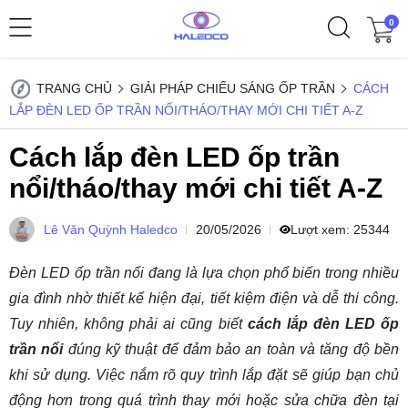
0
TRANG CHỦ
GIẢI PHÁP CHIẾU SÁNG ỐP TRẦN
CÁCH
LẮP ĐÈN LED ỐP TRẦN NỔI/THÁO/THAY MỚI CHI TIẾT A-Z
Cách lắp đèn LED ốp trần
nổi/tháo/thay mới chi tiết A-Z
Lê Văn Quỳnh Haledco
20/05/2026
Lượt xem:
25344
Đèn LED ốp trần nổi đang là lựa chọn phổ biến trong nhiều
gia đình nhờ thiết kế hiện đại, tiết kiệm điện và dễ thi công.
Tuy nhiên, không phải ai cũng biết
cách lắp đèn LED ốp
trần nổi
đúng kỹ thuật để đảm bảo an toàn và tăng độ bền
khi sử dụng. Việc nắm rõ quy trình lắp đặt sẽ giúp bạn chủ
động hơn trong quá trình thay mới hoặc sửa chữa đèn tại