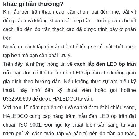
khác gì trần thường?
Khi lắp trên trần thạch cao, cần chọn loại đèn nhẹ, bắt vít
đúng cách và không khoan sát mép trần. Hướng dẫn chi tiết
cách lắp đèn ốp trần thạch cao đã được trình bày ở phần
trên.
Ngoài ra,
cách lắp đèn âm trần bê tông
sẽ có một chút phức
tạp hơn mà bạn cần phải lưu ý.
Trên đây là những thông tin về
cách lắp đèn LED ốp trần
nổi
, bạn đọc có thể tự lắp đèn LED ốp trần cho không gian
gia đình theo hướng dẫn. Nếu không thực sự am hiểu kỹ
thuật, hãy nhờ đến kỹ thuật viên hoặc gọi hotline
0332599699 để được HALEDCO tư vấn.
Với hơn 15 năm nghiên cứu và sản xuất thiết bị chiếu sáng,
HALEDCO cung cấp hàng trăm mẫu đèn LED ốp trần đạt
chuẩn ISO 9001. Đội ngũ kỹ thuật luôn sẵn sàng tư vấn
miễn phí về cách tháo, lắp và bảo trì đèn ốp trần an toàn,