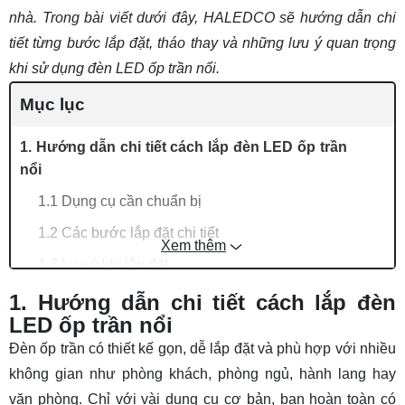
nhà. Trong bài viết dưới đây, HALEDCO sẽ hướng dẫn chi
tiết từng bước lắp đặt, tháo thay và những lưu ý quan trọng
khi sử dụng đèn LED ốp trần nổi.
Mục lục
1. Hướng dẫn chi tiết cách lắp đèn LED ốp trần
nổi
1.1 Dụng cụ cần chuẩn bị
1.2 Các bước lắp đặt chi tiết
Xem thêm
1.3 Lưu ý khi lắp đặt
2. Cách thay bóng đèn tròn ốp trần nổi
1. Hướng dẫn chi tiết cách lắp đèn
LED ốp trần nổi
2.1 Cách thay đèn ốp trần có thanh đỡ
Đèn ốp trần
có thiết kế gọn, dễ lắp đặt và phù hợp với nhiều
2.2 Cách tháo đèn ốp trần không có thanh đỡ
không gian như phòng khách, phòng ngủ, hành lang hay
3. Dấu hiệu cần thay ngay đèn LED ốp trần
văn phòng. Chỉ với vài dụng cụ cơ bản, bạn hoàn toàn có