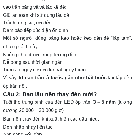
vào trần bằng vít và tắc kê để:
Giữ an toàn khi sử dụng lâu dài
Tránh rung lắc, rơi đèn
Đảm bảo tiếp xúc điện ổn định
Một số người dùng băng keo hoặc keo dán để “lắp tạm”,
nhưng cách này:
Không chịu được trọng lượng đèn
Dễ bong sau thời gian ngắn
Tiềm ẩn nguy cơ rơi đèn rất nguy hiểm
Vì vậy,
khoan trần là bước gần như bắt buộc
khi lắp đèn
ốp trần nổi.
Câu 2: Bao lâu nên thay đèn mới?
Tuổi thọ trung bình của đèn LED ốp trần:
3 – 5 năm
(tương
đương 20.000 – 30.000 giờ).
Bạn nên thay đèn khi xuất hiện các dấu hiệu:
Đèn nhấp nháy liên tục
Ánh sáng yếu dần