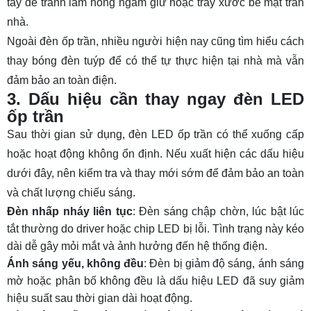
tay để tránh làm hỏng ngàm giữ hoặc trầy xước bề mặt trần
nhà.
Ngoài đèn ốp trần, nhiều người hiện nay cũng tìm hiểu
cách
thay bóng đèn tuýp
để có thể tự thực hiện tại nhà mà vẫn
đảm bảo an toàn điện.
3. Dấu hiệu cần thay ngay đèn LED
ốp trần
Sau thời gian sử dụng, đèn LED ốp trần có thể xuống cấp
hoặc hoạt động không ổn định. Nếu xuất hiện các dấu hiệu
dưới đây, nên kiểm tra và thay mới sớm để đảm bảo an toàn
và chất lượng chiếu sáng.
Đèn nhấp nháy liên tục
: Đèn sáng chập chờn, lúc bật lúc
tắt thường do driver hoặc chip LED bị lỗi. Tình trạng này kéo
dài dễ gây mỏi mắt và ảnh hưởng đến hệ thống điện.
Ánh sáng yếu, không đều
: Đèn bị giảm độ sáng, ánh sáng
mờ hoặc phân bố không đều là dấu hiệu LED đã suy giảm
hiệu suất sau thời gian dài hoạt động.