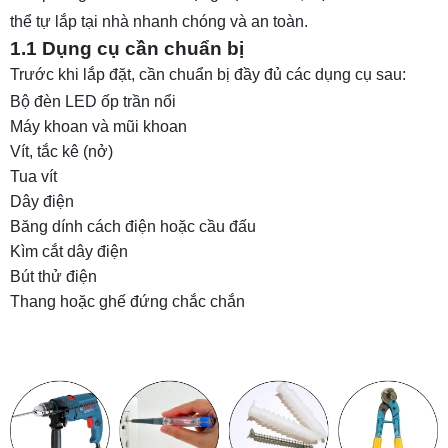
thể tự lắp tại nhà nhanh chóng và an toàn.
4. Tham khảo thêm một số cách lắp đèn LED
1.1 Dụng cụ cần chuẩn bị
ốp trần khác
Trước khi lắp đặt, cần chuẩn bị đầy đủ các dụng cụ sau:
4.1 Cách lắp đèn ốp trần năng lượng mặt trời
Bộ đèn LED ốp trần nổi
4.2 Cách lắp đèn ốp trần thạch cao
Máy khoan và mũi khoan
Vít, tắc kê (nở)
5. Câu hỏi thường gặp
Tua vít
Câu 1: Không cần khoan có lắp được đèn ốp
Dây điện
trần nổi không?
Băng dính cách điện hoặc cầu đấu
Câu 2: Bao lâu nên thay đèn mới?
Kìm cắt dây điện
Bút thử điện
Câu 3: Khi nào nên tự lắp đèn ốp trần và khi nào
Thang hoặc ghế đứng chắc chắn
nên gọi thợ?
Câu 4: Cách lắp đèn ốp trần thạch cao có khác
gì trần thường?