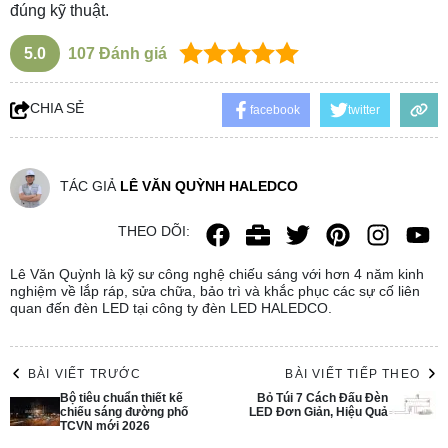
đúng kỹ thuật.
5.0
107
Đánh giá
CHIA SẺ
facebook
twitter
TÁC GIẢ
LÊ VĂN QUỲNH HALEDCO
THEO DÕI:
Lê Văn Quỳnh là kỹ sư công nghệ chiếu sáng với hơn 4 năm kinh
nghiệm về lắp ráp, sửa chữa, bảo trì và khắc phục các sự cố liên
quan đến đèn LED tại công ty đèn LED HALEDCO.
BÀI VIẾT TRƯỚC
BÀI VIẾT TIẾP THEO
Bộ tiêu chuẩn thiết kế
Bỏ Túi 7 Cách Đấu Đèn
chiếu sáng đường phố
LED Đơn Giản, Hiệu Quả
TCVN mới 2026