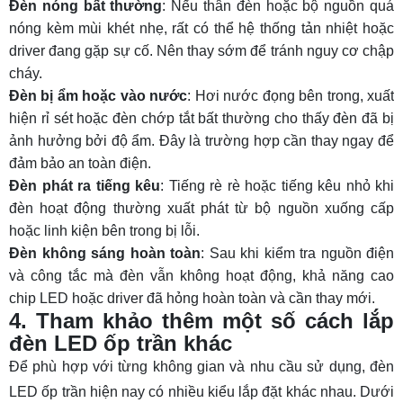
Đèn nóng bất thường
: Nếu thân đèn hoặc bộ nguồn quá
nóng kèm mùi khét nhẹ, rất có thể hệ thống tản nhiệt hoặc
driver đang gặp sự cố. Nên thay sớm để tránh nguy cơ chập
cháy.
Đèn bị ẩm hoặc vào nước
: Hơi nước đọng bên trong, xuất
hiện rỉ sét hoặc đèn chớp tắt bất thường cho thấy đèn đã bị
ảnh hưởng bởi độ ẩm. Đây là trường hợp cần thay ngay để
đảm bảo an toàn điện.
Đèn phát ra tiếng kêu
: Tiếng rè rè hoặc tiếng kêu nhỏ khi
đèn hoạt động thường xuất phát từ bộ nguồn xuống cấp
hoặc linh kiện bên trong bị lỗi.
Đèn không sáng hoàn toàn
: Sau khi kiểm tra nguồn điện
và công tắc mà đèn vẫn không hoạt động, khả năng cao
chip LED hoặc driver đã hỏng hoàn toàn và cần thay mới.
4. Tham khảo thêm một số cách lắp
đèn LED ốp trần khác
Để phù hợp với từng không gian và nhu cầu sử dụng, đèn
LED ốp trần hiện nay có nhiều kiểu lắp đặt khác nhau. Dưới