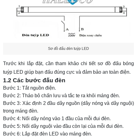
4.2 Các bước đấu đèn
5. Cách đấu đèn led 12V
5.1 Sơ đồ đấu nối
5.2 Các bước đấu đèn
Sơ đồ đấu đèn tuýp LED
6. Cách đấu đèn led 220V
6.1 Sơ đồ đấu nối
Trước khi lắp đặt, cần tham khảo chi tiết
sơ đồ đấu bóng
6.2 Các bước đấu đèn
tuýp LED
giúp bạn đấu đúng cực và đảm bảo an toàn điện.
1.2 Các bước đấu đèn
7. Cách đấu mạch đèn led
Bước 1: Tắt nguồn điện.
7.1 Cách nối led nối tiếp
Bước 2: Tháo bỏ chấn lưu và tắc te ra khỏi máng đèn.
7.2 Cách đấu đèn led ruồi
Bước 3: Xác định 2 đầu dây nguồn (dây nóng và dây nguội)
trong máng đèn.
7.3 Cách đấu mạch led vẫy
Bước 4: Nối dây nóng vào 1 đầu của mỗi đui đèn.
8. Một số lưu ý trong cách đấu đèn led
Bước 5: Nối dây nguội vào đầu còn lại của mỗi đui đèn.
Bước 6: Lắp đặt đèn LED vào máng đèn.