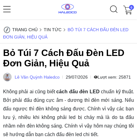
0
TRANG CHỦ
TIN TỨC
BỎ TÚI 7 CÁCH ĐẤU ĐÈN LED
ĐƠN GIẢN, HIỆU QUẢ
Bỏ Túi 7 Cách Đấu Đèn LED
Đơn Giản, Hiệu Quả
Lê Văn Quỳnh Haledco
29/07/2026
Lượt xem:
25871
Không phải ai cũng biết
cách đấu đèn LED
chuẩn kỹ thuật.
Bởi phải đấu đúng cực âm - dương thì đèn mới sáng. Nếu
đấu ngược thì đèn không sáng được. Chính vì vậy các bạn
lưu ý, nhiều khi không phải led bị cháy mà là do ta đấu
nhầm nên đèn không sáng. Chính vì vậy hôm nay chúng tôi
sẽ hướng dẫn bạn cách đấu đèn led chi tiết.