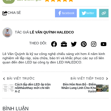
CHIA SẺ
facebook
twitter
TÁC GIẢ
LÊ VĂN QUỲNH HALEDCO
THEO DÕI:
Lê Văn Quỳnh là kỹ sư công nghệ chiếu sáng với hơn 4 năm kinh
nghiệm về lắp ráp, sửa chữa, bảo trì và khắc phục các sự cố liên
quan đến đèn LED tại công ty đèn LED HALEDCO.
BÀI VIẾT TRƯỚC
BÀI VIẾT TIẾP THEO
Cách lắp đèn LED ốp trần
Đèn Hòn Non Bộ - Điểm
nổi/tháo/thay mới chi tiết
Nhấn Lung Linh Cho Khu
A-Z
Vườn
BÌNH LUẬN