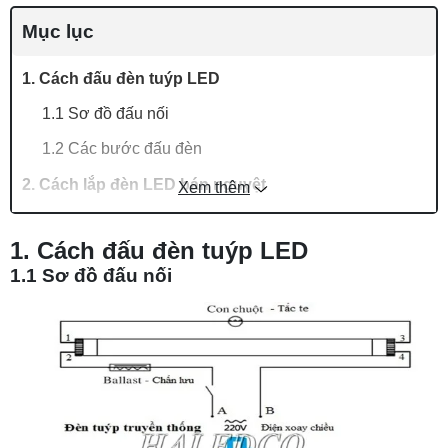
Mục lục
1. Cách đấu đèn tuýp LED
1.1 Sơ đồ đấu nối
1.2 Các bước đấu đèn
2. Cách lắp đèn LED bán nguyệt
Xem thêm
2.1 Sơ đồ đấu nối
1. Cách đấu đèn tuýp LED
2.2 Các bước đấu đèn
1.1 Sơ đồ đấu nối
3. Cách lắp bóng đèn tròn
3.1 Sơ đồ đấu nối
3.2 Các bước đấu đèn
4. Cách đấu đèn led 5V
4.1 Sơ đồ đấu nối