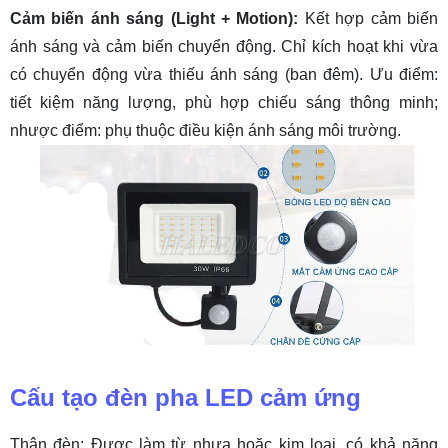
Cảm biến ánh sáng (Light + Motion):
Kết hợp cảm biến
5. Nơi mua đèn pha LED cảm ứng uy tín, giá tốt
ánh sáng và cảm biến chuyển động. Chỉ kích hoạt khi vừa
có chuyển động vừa thiếu ánh sáng (ban đêm). Ưu điểm:
tiết kiệm năng lượng, phù hợp chiếu sáng thông minh;
nhược điểm: phụ thuộc điều kiện ánh sáng môi trường.
Cấu tạo đèn pha LED cảm ứng
Thân đèn: Được làm từ nhựa hoặc kim loại, có khả năng