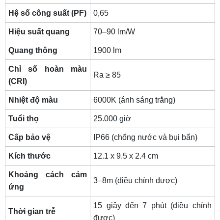
Hệ số công suất (PF)
0,65
Hiệu suất quang
70–90 lm/W
Quang thông
1900 lm
Chỉ số hoàn màu
Ra ≥ 85
(CRI)
Nhiệt độ màu
6000K (ánh sáng trắng)
Tuổi thọ
25.000 giờ
Cấp bảo vệ
IP66 (chống nước và bụi bẩn)
Kích thước
12.1 x 9.5 x 2.4 cm
Khoảng cách cảm
3–8m (điều chỉnh được)
ứng
15 giây đến 7 phút (điều chỉnh
Thời gian trễ
được)