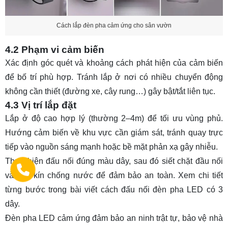
Cách lắp đèn pha cảm ứng cho sân vườn
4.2 Phạm vi cảm biến
Xác định góc quét và khoảng cách phát hiện của cảm biến
để bố trí phù hợp. Tránh lắp ở nơi có nhiều chuyển động
không cần thiết (đường xe, cây rung…) gây bật/tắt liên tục.
4.3 Vị trí lắp đặt
Lắp ở độ cao hợp lý (thường 2–4m) để tối ưu vùng phủ.
Hướng cảm biến về khu vực cần giám sát, tránh quay trực
tiếp vào nguồn sáng mạnh hoặc bề mặt phản xạ gây nhiễu.
Thực hiện đấu nối đúng màu dây, sau đó siết chặt đầu nối
và bọc kín chống nước để đảm bảo an toàn. Xem chi tiết
từng bước trong bài viết
cách đấu nối đèn pha LED có 3
dây
.
Đèn pha LED cảm ứng đảm bảo an ninh trật tự, bảo vệ nhà