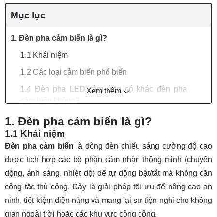
Mục lục
1. Đèn pha cảm biến là gì?
1.1 Khái niệm
1.2 Các loại cảm biến phổ biến
1.4 Đèn pha LED cảm ứng có khác đèn pha
Xem thêm
cảm biến không?
2. Ưu điểm nổi bật của đèn pha cảm biến, cảm
1. Đèn pha cảm biến là gì?
ứng
1.1 Khái niệm
Đèn pha cảm biến
là dòng đèn chiếu sáng cường độ cao
3. Gợi ý TOP 9 đèn pha cảm biến, cảm ứng siêu
được tích hợp các bộ phận cảm nhận thông minh (chuyển
nhạy bán chạy
động, ánh sáng, nhiệt độ) để tự động bật/tắt mà không cần
TOP 1. Đèn pha LED cảm ứng chuyển động
công tắc thủ công. Đây là giải pháp tối ưu để nâng cao an
10w
ninh, tiết kiệm điện năng và mang lại sự tiện nghi cho không
TOP 2. Đèn pha LED cảm biến thông minh 20w
gian ngoài trời hoặc các khu vực công cộng.