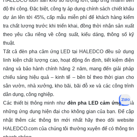
HALEDCO luôn sẵn kho số lượng lớn, đáp ứng nhanh tiến
độ thi công. Đặc biệt, công ty áp dụng chính sách chiết khấu
dự án lên tới 45%, cấp mẫu miễn phí để khách hàng kiểm
tra chất lượng trước khi triển khai, đồng thời nhận sản xuất
theo yêu cầu riêng về công suất, kiểu dáng, thông số kỹ
thuật.
Tất cả đèn pha cảm ứng LED tại HALEDCO đều sử dụng
linh kiện chất lượng cao, hoạt động ổn định, tiết kiệm điện
năng và bảo hành chính hãng 2 năm, mang đến giải pháp
chiếu sáng hiệu quả – kinh tế – bền bỉ theo thời gian cho
sân vườn, nhà xưởng, kho bãi, bãi đỗ xe và các công trình
dân dụng, công nghiệp.
Các thiết bị thông minh như
đèn pha LED cảm ứng
sẽ là
những ứng dụng hiện đại cho không gian của bạn. Để cập
nhật thêm các thông tin mới nhất hãy theo dõi website
HALEDCO.com
của chúng tôi thường xuyên để có thông tin