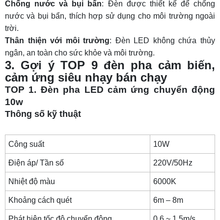
Chống nước và bụi bẩn
: Đèn được thiết kế để chống
nước và bụi bẩn, thích hợp sử dụng cho môi trường ngoài
trời.
Thân thiện với môi trường
: Đèn LED không chứa thủy
ngân, an toàn cho sức khỏe và môi trường.
3. Gợi ý TOP 9 đèn pha cảm biến,
cảm ứng siêu nhạy bán chạy
TOP 1. Đèn pha LED cảm ứng chuyển động
10w
Thông số kỹ thuật
Công suất
10W
Điện áp/ Tần số
220V/50Hz
Nhiệt độ màu
6000K
Khoảng cách quét
6m – 8m
Phát hiện tốc độ chuyển động
0,6 ~ 1,5m/s