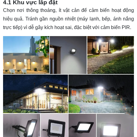
4.1 Khu vực lắp đặt
Chọn nơi thông thoáng, ít vật cản để cảm biến hoạt động
hiệu quả. Tránh gần nguồn nhiệt (máy lạnh, bếp, ánh nắng
trực tiếp) vì dễ gây kích hoạt sai, đặc biệt với cảm biến PIR.