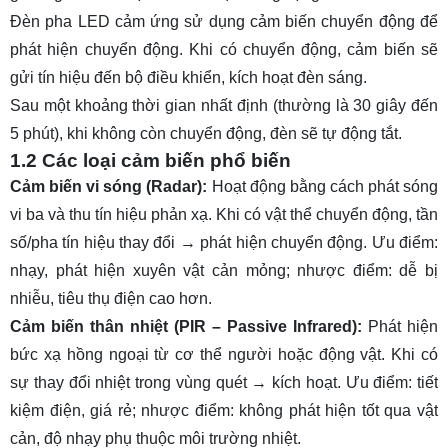
TOP 3. Đèn pha LED cảm ứng thông minh 27w
Đèn pha LED cảm ứng sử dụng cảm biến chuyển động để
TOP 4. Đèn pha cảm ứng ngoài trời 30w
phát hiện chuyển động. Khi có chuyển động, cảm biến sẽ
gửi tín hiệu đến bộ điều khiển, kích hoạt đèn sáng.
TOP 5. Đèn pha cảm ứng ngoài trời 50w
Sau một khoảng thời gian nhất định (thường là 30 giây đến
TOP 6. Đèn pha LED cảm biến 100w
5 phút), khi không còn chuyển động, đèn sẽ tự động tắt.
TOP 7. Đèn pha LED cảm biến hồng ngoại
1.2 Các loại cảm biến phổ biến
Kawa
Cảm biến vi sóng (Radar):
Hoạt động bằng cách phát sóng
TOP 8. Đèn pha cảm ứng hồng ngoại FLH20W-
vi ba và thu tín hiệu phản xạ. Khi có vật thể chuyển động, tần
FS23B
số/pha tín hiệu thay đổi → phát hiện chuyển động. Ưu điểm:
TOP 9. Đèn pha cảm ứng DPC-50T
nhạy, phát hiện xuyên vật cản mỏng; nhược điểm: dễ bị
nhiễu, tiêu thụ điện cao hơn.
4. Lưu ý khi lắp đặt đèn pha LED cảm ứng, cảm
Cảm biến thân nhiệt (PIR – Passive Infrared):
Phát hiện
biến
bức xạ hồng ngoại từ cơ thể người hoặc động vật. Khi có
4.1 Khu vực lắp đặt
sự thay đổi nhiệt trong vùng quét → kích hoạt. Ưu điểm: tiết
4.2 Phạm vi cảm biến
kiệm điện, giá rẻ; nhược điểm: không phát hiện tốt qua vật
4.3 Vị trí lắp đặt
cản, độ nhạy phụ thuộc môi trường nhiệt.