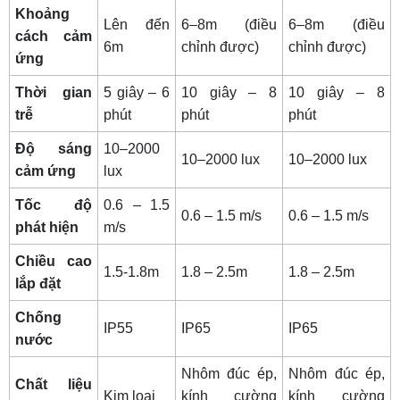
Khoảng
Lên đến
6–8m (điều
6–8m (điều
cách cảm
6m
chỉnh được)
chỉnh được)
ứng
Thời gian
5 giây – 6
10 giây – 8
10 giây – 8
trễ
phút
phút
phút
Độ sáng
10–2000
10–2000 lux
10–2000 lux
cảm ứng
lux
Tốc độ
0.6 – 1.5
0.6 – 1.5 m/s
0.6 – 1.5 m/s
phát hiện
m/s
Chiều cao
1.5-1.8m
1.8 – 2.5m
1.8 – 2.5m
lắp đặt
Chống
IP55
IP65
IP65
nước
Nhôm đúc ép,
Nhôm đúc ép,
Chất liệu
Kim loại
kính cường
kính cường