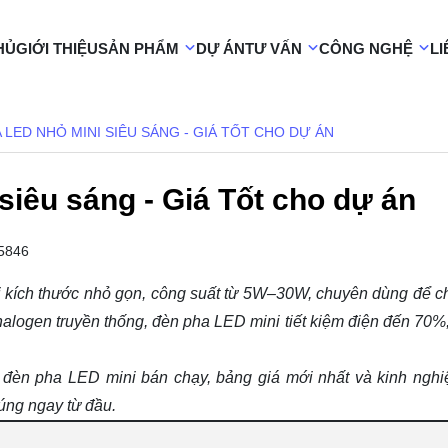
HỦ
GIỚI THIỆU
SẢN PHẨM
DỰ ÁN
TƯ VẤN
CÔNG NGHỆ
LI
 LED NHỎ MINI SIÊU SÁNG - GIÁ TỐT CHO DỰ ÁN
siêu sáng - Giá Tốt cho dự án
5846
i kích thước nhỏ gọn, công suất từ 5W–30W, chuyên dùng để ch
 halogen truyền thống, đèn pha LED mini tiết kiệm điện đến 70%,
đèn pha LED mini bán chạy, bảng giá mới nhất và kinh ngh
úng ngay từ đầu.