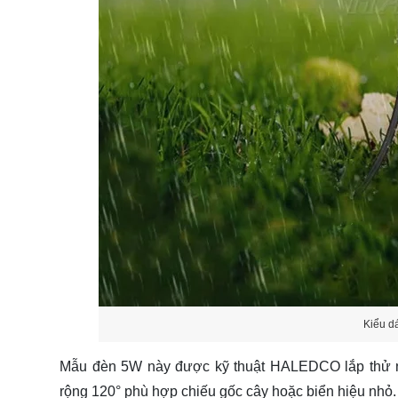
Kiểu d
Mẫu đèn 5W này được kỹ thuật HALEDCO lắp thử ng
rộng 120° phù hợp chiếu gốc cây hoặc biển hiệu nhỏ.