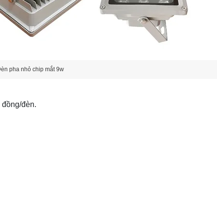
èn pha nhỏ chip mắt 9w
 đồng/đèn.