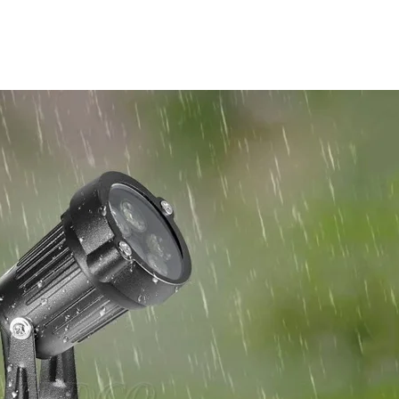
ườn biệt thự)
n cà phê sân vườn)
ng cơ khí nhỏ)
uộng?
hông?
 trồng không?
hu vực?