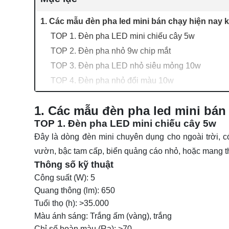
1. Các mẫu đèn pha led mini bán chạy hiện nay 
TOP 1. Đèn pha LED mini chiếu cây 5w
TOP 2. Đèn pha nhỏ 9w chip mắt
TOP 3. Đèn pha LED nhỏ siêu mỏng 10w
TOP 4. Đèn pha nhỏ đổi màu 10w
TOP 5. Đèn pha LED mini giá rẻ chip COB
1. Các mẫu đèn pha led mini bán
TOP 6. Đèn pha mini chiếu cột
TOP 1. Đèn pha LED mini chiếu cây 5w
TOP 7. Đèn pha nhỏ chiếu điểm 10w
Đây là dòng đèn mini chuyên dụng cho ngoài trời, 
TOP 8. Đèn pha LED nhỏ chip SMD 10w
vườn, bậc tam cấp, biển quảng cáo nhỏ, hoặc mang th
TOP 9. Đèn pha nhỏ cao cấp 10w
Thông số kỹ thuật
TOP 10. Đèn pha mini chiếu cột 18w
Công suất (W): 5
TOP 11. Đèn pha nhỏ rọi xa 30w
Quang thông (lm): 650
2. Tư vấn ứng dụng của đèn pha led nhỏ mini
Tuổi thọ (h): >35.000
3. Nên chọn đèn pha led nhỏ mini nào?
Màu ánh sáng: Trắng ấm (vàng), trắng
Chỉ số hoàn màu (Ra): >70
4. Đánh giá thực tế từ khách hàng mua đèn ph