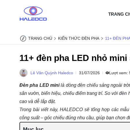
TRANG C
TRANG CHỦ
KIẾN THỨC ĐÈN PHA
11+ ĐÈN PHA
11+ đèn pha LED nhỏ mini 
Lê Văn Quỳnh Haledco
31/07/2026
Lượt xem:
Đèn pha LED mini
là dòng đèn chiếu sáng ngoài trờ
sân vườn, biển hiệu, chiếu điểm trang trí. So với đèn
cao và dễ lắp đặt.
Trong bài viết này, HALEDCO sẽ tổng hợp các mẫu 
công suất – góc chiếu đúng nhu cầu, giúp bạn chọn đ
Mục lục