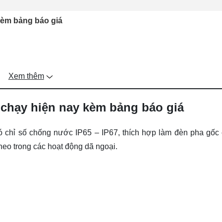
kèm bảng báo giá
Xem thêm
 chạy hiện nay kèm bảng báo giá
có chỉ số chống nước IP65 – IP67, thích hợp làm
đèn pha gốc 
eo trong các hoạt động dã ngoại.
a led nhỏ HALEDCO