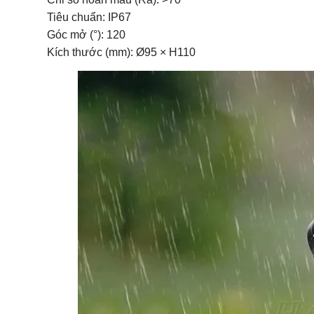
Tiêu chuẩn: IP67
Anh Minh – Bắc Ninh (lắp đèn pha nhỏ cho sân v
Góc mở (°): 120
Chị Lan – Hà Nội (lắp đèn pha mini trang trí quá
Kích thước (mm): Ø95 × H110
Anh Hoàng – Đà Nẵng (lắp đèn pha nhỏ cho xưở
5. Câu hỏi thường gặp
Câu 1: Lý do đèn pha LED nhỏ mini được ưa ch
Câu 2: Đèn pha nhỏ dùng ở đâu?
Câu 3: Đèn pha LED mini có bền không?
Câu 4: Đèn pha mini có dùng cho xe máy, ô tô k
Câu 5: Đèn pha mini có công suất nào?
Câu 6: Đèn pha LED mini có ảnh hưởng đến cây
Câu 7: Cách chọn góc chiếu phù hợp cho từng k